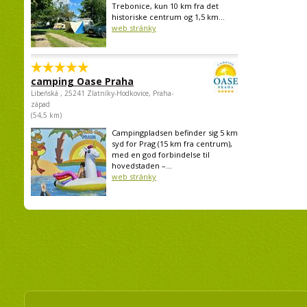
Trebonice, kun 10 km fra det
historiske centrum og 1,5 km...
web stránky
camping Oase Praha
Libeňská , 25241 Zlatníky-Hodkovice, Praha-
západ
(54,5 km)
Campingpladsen befinder sig 5 km
syd for Prag (15 km fra centrum),
med en god forbindelse til
hovedstaden –...
web stránky