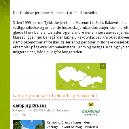
Det Tjekkiske Jernbane Museum i Lužná u Rakovníka.
Siden 1999 har det Tjekkiske Jernbane Museum i Lužná u Rakovníka ha
vedligeholdelse og drift af de historiske jernbanekøretøjer, som nu, ef
glæde til jernbane entusiaster og alle andre der er interesserede jernba
Museet ligger nær banegården Lužná u Rakovníka, ved Křivoklát skoven
damplokomotiver af forskellige serier og perioder, historiske diesell
eksempler på teknisk jernbanemateriel. Kom og besøg Lužná og nyd en 
tidligere tider, både nu og for længe siden.
?
campingpladser i Tjekkiet og Slowakiet
camping Drusus
K Reporyjim 4, 155 00 Praha 5 - Trebonice
(38,1 km)
Camping Drusus ligger i den
vestlige udkant af Prag, i bydelen