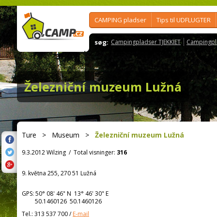
CAMPING pladser
Tips til UDFLUGTER
søg:
Campingpladser TJEKKIET
Campingpl
Železniční muzeum Lužná
Ture
>
Museum
>
Železniční muzeum Lužná
9.3.2012 Wilzing
/
Total visninger:
316
9. května 255, 270 51 Lužná
GPS:
50° 08' 46"
N
13° 46' 30"
E
50.1460126 50.1460126
Tel.:
313 537 700
/
E-mail