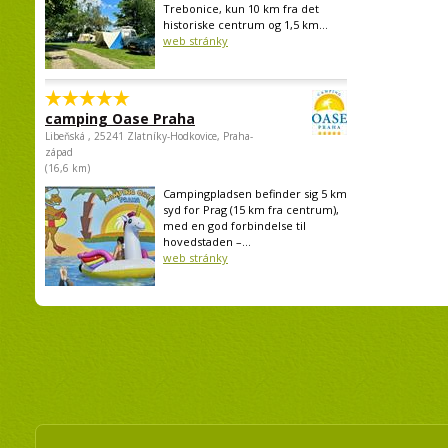
Trebonice, kun 10 km fra det
historiske centrum og 1,5 km...
web stránky
camping Oase Praha
Libeňská , 25241 Zlatníky-Hodkovice, Praha-
západ
(16,6 km)
Campingpladsen befinder sig 5 km
syd for Prag (15 km fra centrum),
med en god forbindelse til
hovedstaden –...
web stránky