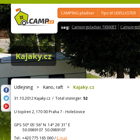
CAMPING pladser
Tips til UDFLUGTER
søg:
Campingpladser TJEKKIET
Campingpl
Kajaky.cz
Udlejning
>
Kano, raft
>
Kajaky.cz
31.10.2012 Kajaky.cz
/
Total visninger:
52
U topíren 2, 170 00 Praha 7 - Holešovice
GPS:
50° 05' 56"
N
14° 26' 31"
E
50.0989107 50.0989107
Tel.:
+420 775 165 060
/
E-mail