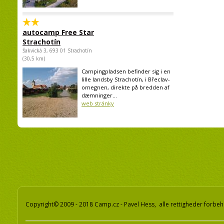
autocamp Free Star
Strachotín
Šakvická 3, 693 01 Strachotín
(30,5 km)
Campingpladsen befinder sig i en
lille landsby Strachotín, i Břeclav-
omegnen, direkte på bredden af
dæmninger...
web stránky
Copyright© 2009 - 2018 Camp.cz - Pavel Hess, alle rettigheder forbeh