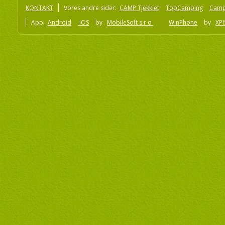
KONTAKT
Vores andre sider:
CAMP Tjekkiet
TopCamping
Camp
App:
Android
iOS
by
MobileSoft s.r.o
WinPhone
by
XPI