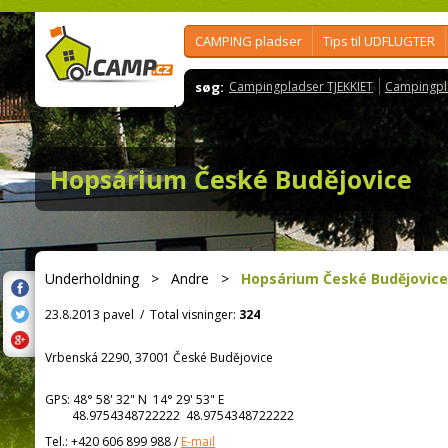
CAMPING pladser
Tips til UDFLUGTER
søg:
Campingpladser TJEKKIET
Campingpl
Hopsárium České Budějovice
Underholdning
>
Andre
>
Hopsárium České Budějovice
23.8.2013 pavel
/
Total visninger:
324
Vrbenská 2290, 37001 České Budějovice
GPS:
48° 58' 32"
N
14° 29' 53"
E
48.9754348722222 48.9754348722222
Tel.:
+420 606 899 988
/
E-mail