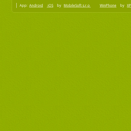
App:
Android
iOS
by
MobileSoft s.r.o
WinPhone
by
XP