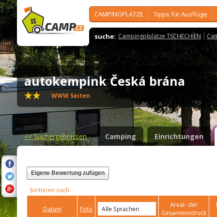
CAMPINGPLÄTZE
Tipps für Ausflüge
suche:
Campingplplätze TSCHECHIEN
Cam
autokempink Česká brána
WWW Seiten
<<
Suchergebnissen
Camping
Einrichtungen
Eigene Bewertung zufügen
Sortieren nach
Areal- der
Datum
Foto
Gesamteindruck