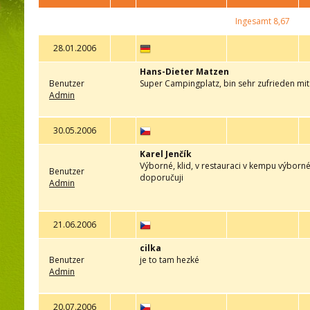
Ingesamt
8,67
28.01.2006
Hans-Dieter Matzen
Benutzer
Super Campingplatz, bin sehr zufrieden mit
Admin
30.05.2006
Karel Jenčík
Výborné, klid, v restauraci v kempu výborn
Benutzer
doporučuji
Admin
21.06.2006
cilka
Benutzer
je to tam hezké
Admin
20.07.2006