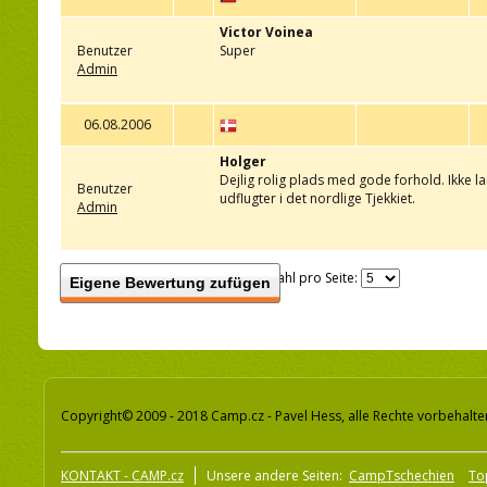
Victor Voinea
Benutzer
Super
Admin
06.08.2006
Holger
Dejlig rolig plads med gode forhold. Ikke l
Benutzer
udflugter i det nordlige Tjekkiet.
Admin
Anzahl pro Seite:
Eigene Bewertung zufügen
Copyright© 2009 - 2018 Camp.cz - Pavel Hess, alle Rechte vorbehalte
KONTAKT - CAMP.cz
Unsere andere Seiten:
CampTschechien
To