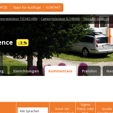
ÄTZE
Tipps für Ausflüge
KONTAKT
pingplplätze TSCHECHIEN
Campingplplätze SLOWAKEI
Tipps für Ausflüge
vence
- 5 %
ng
Einrichtungen
Kommentare
Preislist
Nac
Eigene
Areal- der
Plätze, oder
Soziale