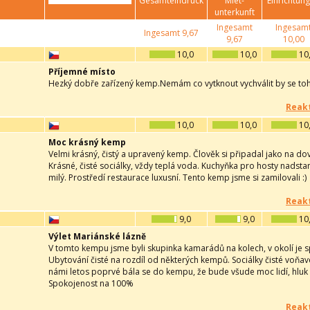
Gesamteindruck
Miet-
Einrichtun
unterkunft
Ingesamt
Ingesam
Ingesamt
9,67
9,67
10,00
10,0
10,0
10
Příjemné místo
Hezký dobře zařízený kemp.Nemám co vytknout vychválit by se toh
Reakt
10,0
10,0
10
Moc krásný kemp
Velmi krásný, čistý a upravený kemp. Člověk si připadal jako na dov
Krásné, čisté sociálky, vždy teplá voda. Kuchyňka pro hosty nadst
milý. Prostředí restaurace luxusní. Tento kemp jsme si zamilovali :)
Reakt
9,0
9,0
10
Výlet Mariánské lázně
V tomto kempu jsme byli skupinka kamarádů na kolech, v okolí je sp
Ubytování čisté na rozdíl od některých kempů. Sociálky čisté voňa
námi letos poprvé bála se do kempu, že bude všude moc lidí, hluk a
Spokojenost na 100%
Reakt