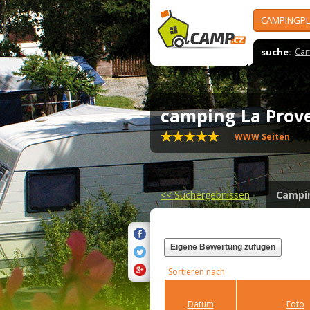
CAMPINGPL
suche:
Cam
camping La Pro
WWW Seiten
<<
Suchergebnissen
Campi
Eigene Bewertung zufügen
Sortieren nach
Datum
Foto