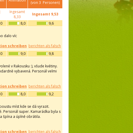
gen
Animation
(von
3
Personen)
t
Ingesamt
Ingesamt
9,53
8,33
,0
8,0
9,6
o dalo víc
ion schreiben
berichten als falsch
,0
9,0
9,8
olené v Rakousku :), všude květiny.
andardně vybavená. Personál velmi
ion schreiben
berichten als falsch
,0
8,0
9,2
oustu míst kde se dá vyrazit.
vé. Personál super. Kamarádka byla s
 špína a úplně obrátila.
ion schreiben
berichten als falsch