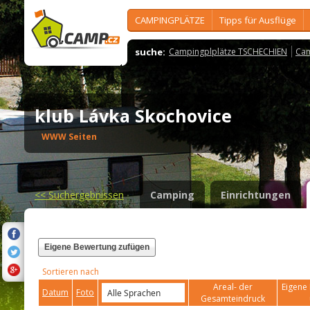
CAMPINGPLÄTZE
Tipps für Ausflüge
suche:
Campingplplätze TSCHECHIEN
Cam
klub Lávka Skochovice
WWW Seiten
<<
Suchergebnissen
Camping
Einrichtungen
Eigene Bewertung zufügen
Sortieren nach
Areal- der
Eigene 
Datum
Foto
Gesamteindruck