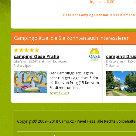
Ingesamt
0,00
I
Über der Campingplatz hat leider niemand 
Campingplätze, die Sie könnten auch interessieren
camping Oase Praha
camping Dru
Libeňská , 25241 Zlatníky-Hodkovice,
K Reporyjim 4, 155 0
Praha-západ
Trebonice
Der Campingplatz liegt in
sehr ruhiger Lage etwa 5 Km
südlich von Prag (15 Km vom
Stadtzentrum) mit ...
www Seiten
Copyright© 2009 - 2018 Camp.cz - Pavel Hess, alle Rechte vorbehalte