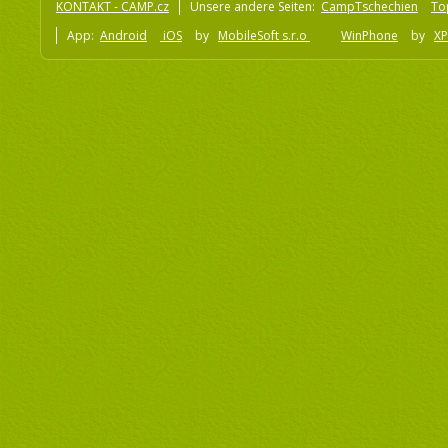
KONTAKT - CAMP.cz
Unsere andere Seiten:
CampTschechien
To
App:
Android
iOS
by
MobileSoft s.r.o
WinPhone
by
XP