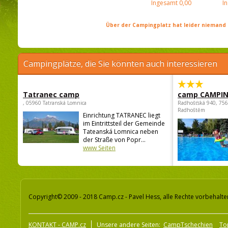
Ingesamt
0,00
I
Über der Campingplatz hat leider niemand 
Campingplätze, die Sie könnten auch interessieren
Tatranec camp
camp CAMPI
, 05960 Tatranská Lomnica
Radhošťská 940, 75
Radhoštěm
Einrichtung TATRANEC liegt
im Eintrittsteil der Gemeinde
Tateanská Lomnica neben
der Straße von Popr...
www Seiten
Copyright© 2009 - 2018 Camp.cz - Pavel Hess, alle Rechte vorbehalte
KONTAKT - CAMP.cz
Unsere andere Seiten:
CampTschechien
To