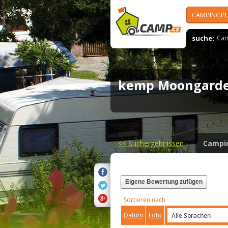
CAMPINGPL
suche:
Cam
kemp Moongar
<<
Suchergebnissen
Campi
Eigene Bewertung zufügen
Sortieren nach
Datum
Foto