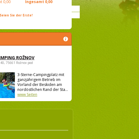
t
0,00
Ingesamt
0,00
ien Sie der Erste!
AMPING ROŽNOV
940, 75661 Rožnov pod
3-Sterne-Campingplatz mit
ganzjährigem Betrieb im
Vorland der Beskiden am
nordöstlichen Rand der Sta...
www Seiten