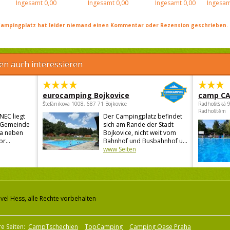
Ingesamt
0,00
Ingesamt
0,00
Ingesamt
0,00
Ingesam
ampingplatz hat leider niemand einen Kommentar oder Rezension geschrieben. Se
en auch interessieren
eurocamping Bojkovice
camp C
Štefánikova 1008, 687 71 Bojkovice
Radhošťská 
Radhoštěm
NEC liegt
Der Campingplatz befindet
er Gemeinde
sich am Rande der Stadt
a neben
Bojkovice, nicht weit vom
r...
Bahnhof und Busbahnhof u...
www Seiten
vel Hess, alle Rechte vorbehalten
e Seiten:
CampTschechien
TopCamping
Camping Oase Praha