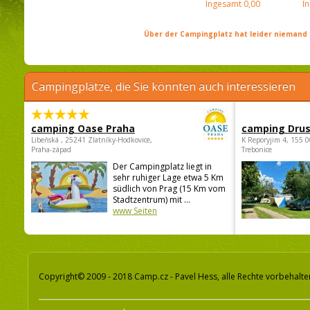
Ingesamt
0,00
I
Über der Campingplatz hat leider niemand 
Campingplätze, die Sie könnten auch interessieren
camping Oase Praha
camping Dru
Libeňská , 25241 Zlatníky-Hodkovice,
K Reporyjim 4, 155 0
Praha-západ
Trebonice
Der Campingplatz liegt in
sehr ruhiger Lage etwa 5 Km
südlich von Prag (15 Km vom
Stadtzentrum) mit ...
www Seiten
Copyright© 2009 - 2018 Camp.cz - Pavel Hess, alle Rechte vorbehalte