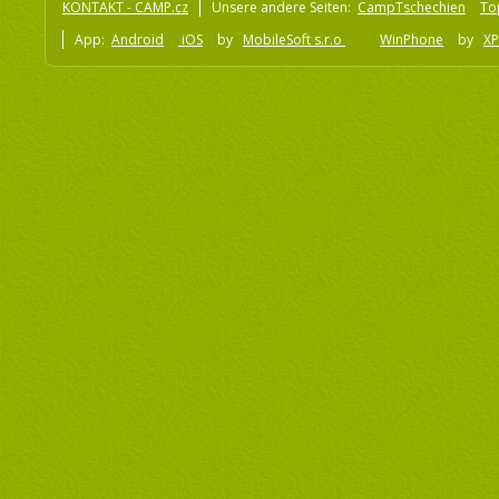
KONTAKT - CAMP.cz
Unsere andere Seiten:
CampTschechien
To
App:
Android
iOS
by
MobileSoft s.r.o
WinPhone
by
XP