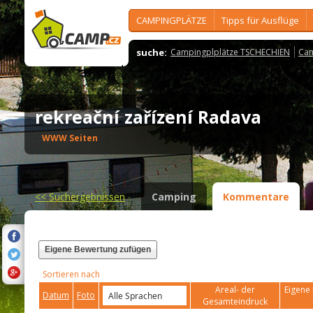
CAMPINGPLÄTZE
Tipps für Ausflüge
suche:
Campingplplätze TSCHECHIEN
Cam
rekreační zařízení Radava
WWW Seiten
<<
Suchergebnissen
Camping
Kommentare
Eigene Bewertung zufügen
Sortieren nach
Areal- der
Eigene 
Datum
Foto
Gesamteindruck