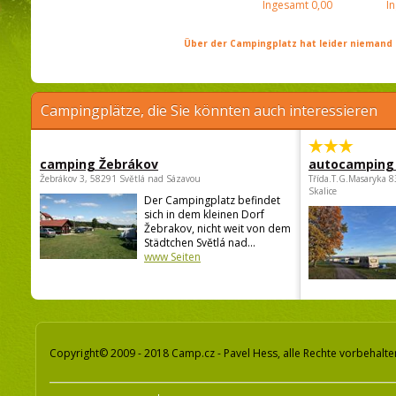
Ingesamt
0,00
I
Über der Campingplatz hat leider niemand 
Campingplätze, die Sie könnten auch interessieren
camping Žebrákov
autocamping
Žebrákov 3, 58291 Světlá nad Sázavou
Třída.T.G.Masaryka 
Skalice
Der Campingplatz befindet
sich in dem kleinen Dorf
Žebrakov, nicht weit von dem
Städtchen Světlá nad...
www Seiten
Copyright© 2009 - 2018 Camp.cz - Pavel Hess, alle Rechte vorbehalte