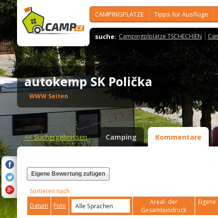
CAMPINGPLÄTZE
Tipps für Ausflüge
suche:
Campingplplätze TSCHECHIEN
Cam
autokemp SK Polička
WWW Seiten
<<
Suchergebnissen
Camping
Kommentare
Eigene Bewertung zufügen
Sortieren nach
Areal- der
Eigene 
Datum
Foto
Gesamteindruck