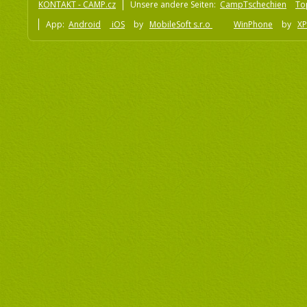
KONTAKT - CAMP.cz
Unsere andere Seiten:
CampTschechien
To
App:
Android
iOS
by
MobileSoft s.r.o
WinPhone
by
XP