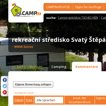
CAMPINGPLÄTZE
Tipps für Ausflüge
suche:
Campingplplätze TSCHECHIEN
Cam
rekreační středisko Svatý Ště
WWW Seiten
<<
Suchergebnissen
Camping
Kommentare
Eigene Bewertung zufügen
Sortieren nach
Areal- der
Eigene 
Datum
Foto
Gesamteindruck