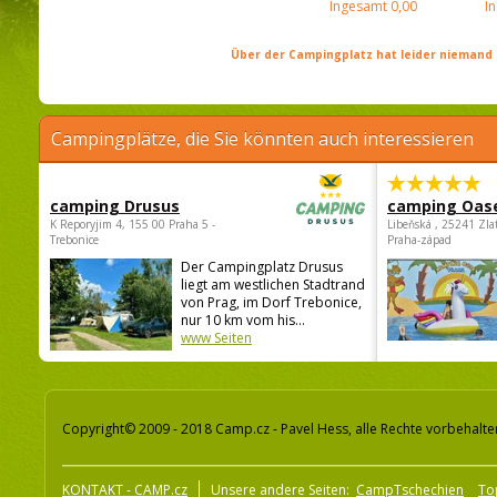
Ingesamt
0,00
I
Über der Campingplatz hat leider niemand 
Campingplätze, die Sie könnten auch interessieren
camping Drusus
camping Oas
K Reporyjim 4, 155 00 Praha 5 -
Libeňská , 25241 Zla
Trebonice
Praha-západ
Der Campingplatz Drusus
liegt am westlichen Stadtrand
von Prag, im Dorf Trebonice,
nur 10 km vom his...
www Seiten
Copyright© 2009 - 2018 Camp.cz - Pavel Hess, alle Rechte vorbehalte
KONTAKT - CAMP.cz
Unsere andere Seiten:
CampTschechien
To