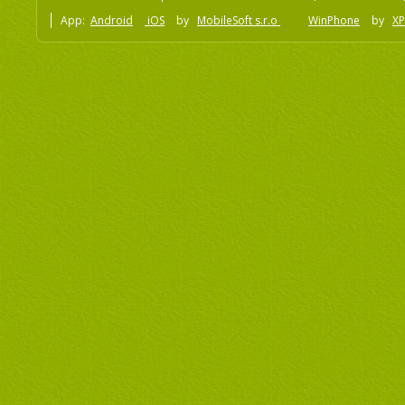
App:
Android
iOS
by
MobileSoft s.r.o
WinPhone
by
XP