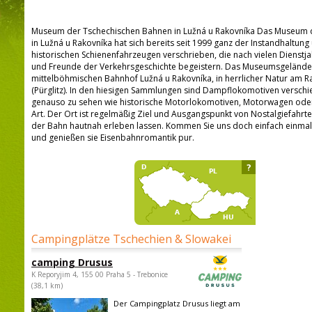
Museum der Tschechischen Bahnen in Lužná u Rakovníka Das Museum 
in Lužná u Rakovníka hat sich bereits seit 1999 ganz der Instandhaltun
historischen Schienenfahrzeugen verschrieben, die nach vielen Dienst
und Freunde der Verkehrsgeschichte begeistern. Das Museumsgelände 
mittelböhmischen Bahnhof Lužná u Rakovníka, in herrlicher Natur am R
(Pürglitz). In den hiesigen Sammlungen sind Dampflokomotiven verschi
genauso zu sehen wie historische Motorlokomotiven, Motorwagen oder
Art. Der Ort ist regelmäßig Ziel und Ausgangspunkt von Nostalgiefahrt
der Bahn hautnah erleben lassen. Kommen Sie uns doch einfach einmal
und genießen sie Eisenbahnromantik pur.
?
Campingplätze Tschechien & Slowakei
camping Drusus
K Reporyjim 4, 155 00 Praha 5 - Trebonice
(38,1 km)
Der Campingplatz Drusus liegt am