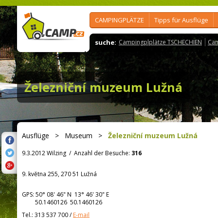
CAMPINGPLÄTZE
Tipps für Ausflüge
suche:
Campingplplätze TSCHECHIEN
Cam
Železniční muzeum Lužná
Ausflüge
>
Museum
>
Železniční muzeum Lužná
9.3.2012 Wilzing
/
Anzahl der Besuche:
316
9. května 255, 270 51 Lužná
GPS:
50° 08' 46"
N
13° 46' 30"
E
50.1460126 50.1460126
Tel.:
313 537 700
/
E-mail