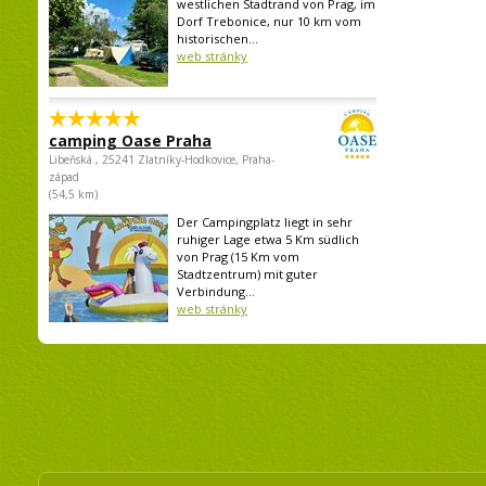
westlichen Stadtrand von Prag, im
Dorf Trebonice, nur 10 km vom
historischen...
web stránky
camping Oase Praha
Libeňská , 25241 Zlatníky-Hodkovice, Praha-
západ
(54,5 km)
Der Campingplatz liegt in sehr
ruhiger Lage etwa 5 Km südlich
von Prag (15 Km vom
Stadtzentrum) mit guter
Verbindung...
web stránky