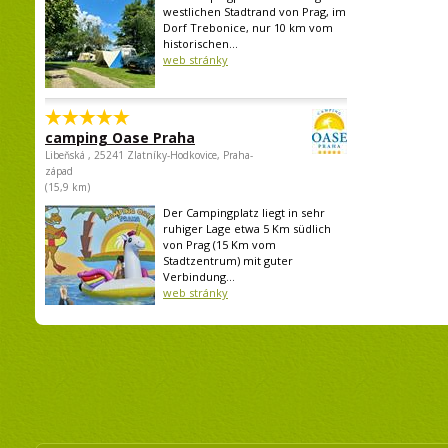
westlichen Stadtrand von Prag, im
Dorf Trebonice, nur 10 km vom
historischen...
web stránky
camping Oase Praha
Libeňská , 25241 Zlatníky-Hodkovice, Praha-
západ
(15,9 km)
Der Campingplatz liegt in sehr
ruhiger Lage etwa 5 Km südlich
von Prag (15 Km vom
Stadtzentrum) mit guter
Verbindung...
web stránky