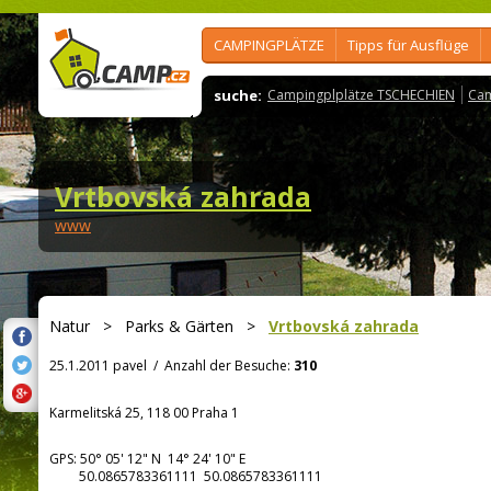
CAMPINGPLÄTZE
Tipps für Ausflüge
suche:
Campingplplätze TSCHECHIEN
Cam
Vrtbovská zahrada
www
Natur
>
Parks & Gärten
>
Vrtbovská zahrada
25.1.2011 pavel
/
Anzahl der Besuche:
310
Karmelitská 25, 118 00 Praha 1
GPS:
50° 05' 12"
N
14° 24' 10"
E
50.0865783361111 50.0865783361111