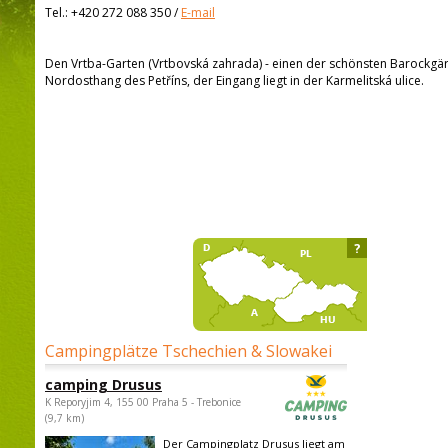
Tel.:
+420 272 088 350
/
E-mail
Den Vrtba-Garten (Vrtbovská zahrada) - einen der schönsten Barockgä
Nordosthang des Petříns, der Eingang liegt in der Karmelitská ulice.
?
Campingplätze Tschechien & Slowakei
camping Drusus
K Reporyjim 4, 155 00 Praha 5 - Trebonice
(9,7 km)
Der Campingplatz Drusus liegt am