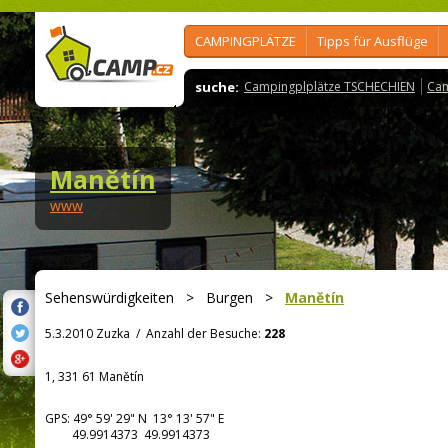
CAMPINGPLÄTZE
Tipps für Ausflüge
suche:
Campingplplätze TSCHECHIEN
Cam
Manětín
www
Sehenswürdigkeiten
>
Burgen
>
Manětín
5.3.2010 Zuzka
/
Anzahl der Besuche:
228
1, 331 61 Manětín
GPS:
49° 59' 29"
N
13° 13' 57"
E
49.9914373 49.9914373