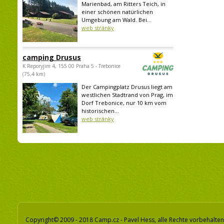
Marienbad, am Ritters Teich, in
einer schönen natürlichen
Umgebung am Wald. Bei...
web stránky
camping Drusus
K Reporyjim 4, 155 00 Praha 5 - Trebonice
(75,4 km)
Der Campingplatz Drusus liegt am
westlichen Stadtrand von Prag, im
Dorf Trebonice, nur 10 km vom
historischen...
web stránky
Copyright© 2009 - 2018 Camp.cz - Pavel Hess, alle Rechte vorbehalten