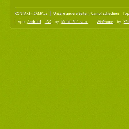
KONTAKT - CAMP.cz
Unsere andere Seiten:
CampTschechien
To
App:
Android
iOS
by
MobileSoft s.r.o
WinPhone
by
XPI