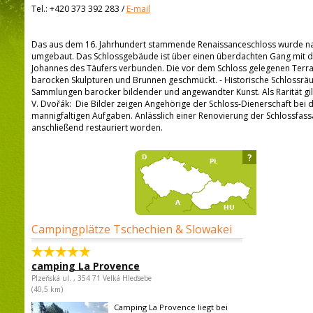
Tel.:
+420 373 392 283
/
E-mail
Das aus dem 16. Jahrhundert stammende Renaissanceschloss wurde na
umgebaut. Das Schlossgebäude ist über einen überdachten Gang mit de
Johannes des Täufers verbunden. Die vor dem Schloss gelegenen Terr
barocken Skulpturen und Brunnen geschmückt. - Historische Schlossr
Sammlungen barocker bildender und angewandter Kunst. Als Rarität gil
V. Dvořák: Die Bilder zeigen Angehörige der Schloss-Dienerschaft bei 
mannigfaltigen Aufgaben. Anlässlich einer Renovierung der Schlossfassad
anschließend restauriert worden.
?
Campingplätze Tschechien & Slowakei
camping La Provence
Plzeňská ul. , 354 71 Velká Hleďsebe
(40,5 km)
Camping La Provence liegt bei