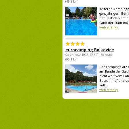
(49,8 km)
3-Sterne-Campingp
ganzjährigem Betr
der Beskiden am n
Rand der Stadt Rožn
web stránky
eurocamping Bojkovice
Štefánikova 1008, 687 71 Bojkovice
(95,1 km)
Der Campingplatz b
am Rande der Stadt
nicht weit vom Ba
Busbahnhof und v
Fuß...
web stránky