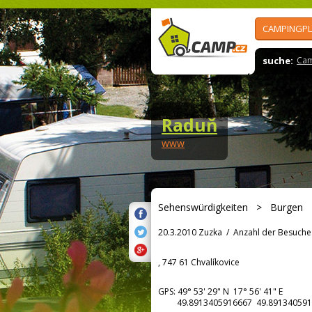
CAMPINGPL
suche:
Cam
Raduň
www
Sehenswürdigkeiten
>
Burgen
20.3.2010 Zuzka
/
Anzahl der Besuche
, 747 61 Chvalíkovice
GPS:
49° 53' 29"
N
17° 56' 41"
E
49.8913405916667 49.891340591