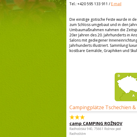
Tel.:
+420 595 133 911
/
E-mail
Die einstige gotische Feste wurde in de
zum Schloss umgebaut und in den Jahren
Umbaumaßnahmen nahmen die Zeitspann
20er Jahren des 20. Jahrhunderts in Ans
Salons mit gediegener Inneneinrichtung
Jahrhunderts illustriert. Sammlung luxu
kostbare Gemälde, Graphiken und Skul
Campingplätze Tschechien &
camp CAMPING ROŽNOV
Radhošťská 940, 75661 Rožnov pod
Radhoštěm