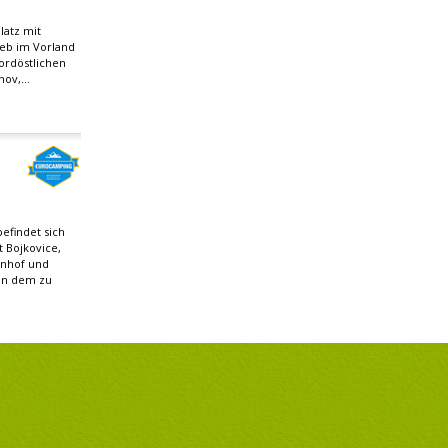
latz mit
ieb im Vorland
ordöstlichen
ov,...
efindet sich
 Bojkovice,
hnhof und
on dem zu