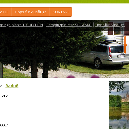
ÄTZE
Tipps für Ausflüge
KONTAKT
pingplplätze TSCHECHIEN
Campingplplätze SLOWAKEI
Tipps für Ausflüge
>
Raduň
:
212
6667