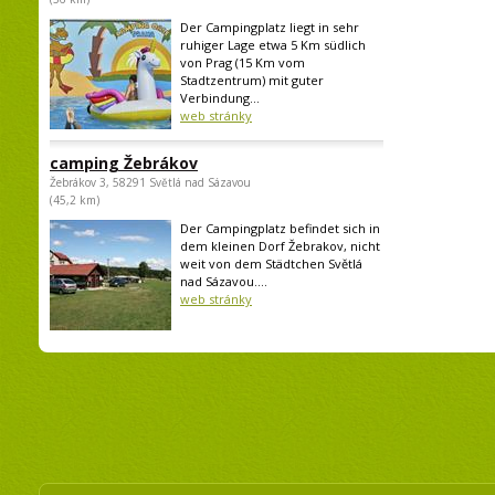
Der Campingplatz liegt in sehr
ruhiger Lage etwa 5 Km südlich
von Prag (15 Km vom
Stadtzentrum) mit guter
Verbindung...
web stránky
camping Žebrákov
Žebrákov 3, 58291 Světlá nad Sázavou
(45,2 km)
Der Campingplatz befindet sich in
dem kleinen Dorf Žebrakov, nicht
weit von dem Städtchen Světlá
nad Sázavou....
web stránky