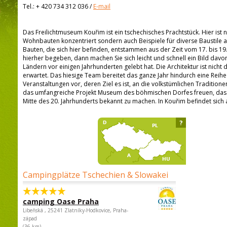
Tel.:
+ 420 734 312 036
/
E-mail
Das Freilichtmuseum Kouřim ist ein tschechisches Prachtstück. Hier ist n
Wohnbauten konzentriert sondern auch Beispiele für diverse Baustile a
Bauten, die sich hier befinden, entstammen aus der Zeit vom 17. bis 19.
hierher begeben, dann machen Sie sich leicht und schnell ein Bild dav
Ländern vor einigen Jahrhunderten gelebt hat. Die Architektur ist nicht d
erwartet. Das hiesige Team bereitet das ganze Jahr hindurch eine Rei
Veranstaltungen vor, deren Ziel es ist, an die volkstümlichen Tradition
das umfangreiche Projekt Museum des böhmischen Dorfes freuen, das zu
Mitte des 20. Jahrhunderts bekannt zu machen. In Kouřim befindet sic
?
Campingplätze Tschechien & Slowakei
camping Oase Praha
Libeňská , 25241 Zlatníky-Hodkovice, Praha-
západ
(36 km)