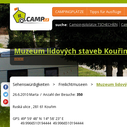
CAMPINGPLÄTZE
Tipps für Ausflüge
suche:
Campingplplätze TSCHECHIEN
Cam
Muzeum lidových staveb Kouři
www
Sehenswürdigkeiten
>
Freilichtmuseen
>
Muzeum lidový
26.6.2010 Marta
/
Anzahl der Besuche:
350
Ruská ulice , 281 61 Kouřim
GPS:
49° 59' 48"
N
14° 58' 23"
E
49.9966510194444 49.9966510194444