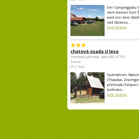
Der Campingplatz b
dem kleinen Dorf Ž
weit von dem Städt
nad Sázavou....
web stránky
chatová osada U lesa
Vranovská přehrada - pláž 680, 67102
Šumná
(71,7 km)
Südmähren, Nation
(Thayatal, Znaimge
přehrada (Talsperre
befinden...
web stránky