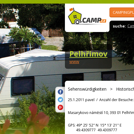
CAMPINGPL
suche:
Cam
Pelhřimov
www
Sehenswürdigkeiten
>
Historisc
25.1.2011 pavel
/
Anzahl der Besuche:
Masarykovo náměstí 10, 393 01 Pelhři
GPS:
49° 25' 52"
N
15° 13' 21"
E
49.4309777 49.4309777