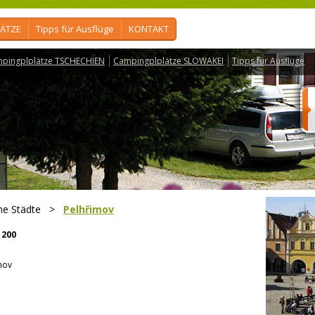
ÄTZE
Tipps für Ausflüge
KONTAKT
pingplplätze TSCHECHIEN
Campingplplätze SLOWAKEI
Tipps für Ausflüge
he Städte
>
Pelhřimov
200
mov