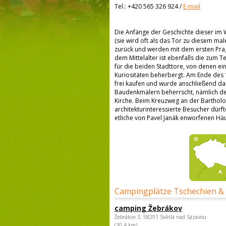
Tel.:
+420 565 326 924
/
E-mail
Die Anfänge der Geschichte dieser i
(sie wird oft als das Tor zu diesem mal
zurück und werden mit dem ersten Prage
dem Mittelalter ist ebenfalls die zum Te
für die beiden Stadttore, von denen e
Kuriositäten beherbergt. Am Ende des 1
frei kaufen und wurde anschließend dank
Baudenkmälern beherrscht, nämlich der
Kirche. Beim Kreuzweg an der Bartholo
architekturinteressierte Besucher dürft
etliche von Pavel Janák enworfenen Häuse
Campingplätze Tschechien &
camping Žebrákov
Žebrákov 3, 58291 Světlá nad Sázavou
(30,4 km)