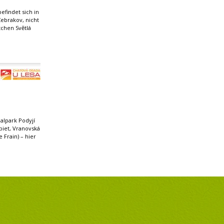
efindet sich in
ebrakov, nicht
chen Světlá
alpark Podyjí
biet, Vranovská
 Frain) – hier