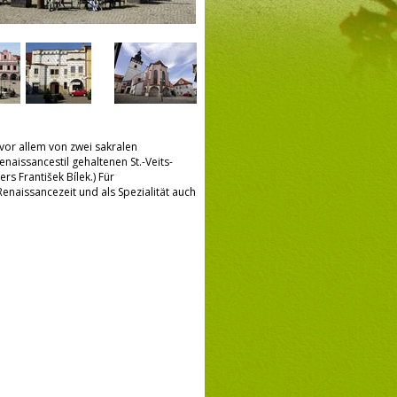
 vor allem von zwei sakralen
issancestil gehaltenen St.-Veits-
s František Bílek.) Für
Renaissancezeit und als Spezialität auch