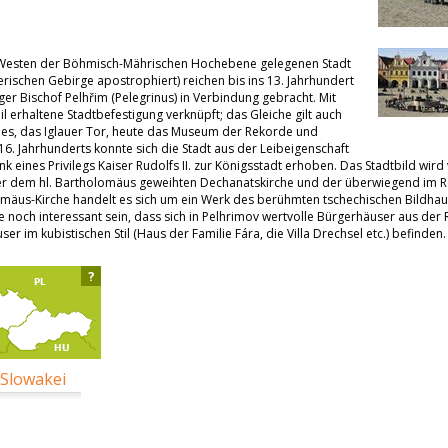
m Westen der Böhmisch-Mährischen Hochebene gelegenen Stadt
erischen Gebirge apostrophiert) reichen bis ins 13. Jahrhundert
r Bischof Pelhřim (Pelegrinus) in Verbindung gebracht. Mit
il erhaltene Stadtbefestigung verknüpft; das Gleiche gilt auch
ines, das Iglauer Tor, heute das Museum der Rekorde und
6. Jahrhunderts konnte sich die Stadt aus der Leibeigenschaft
 eines Privilegs Kaiser Rudolfs II. zur Königsstadt erhoben. Das Stadtbild wird
 dem hl. Bartholomäus geweihten Dechanatskirche und der überwiegend im Rena
mäus-Kirche handelt es sich um ein Werk des berühmten tschechischen Bildhauer
e noch interessant sein, dass sich in Pelhrimov wertvolle Bürgerhäuser aus der 
r im kubistischen Stil (Haus der Familie Fára, die Villa Drechsel etc.) befinden.
?
 Slowakei