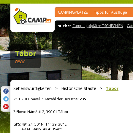
CAMPINGPLÄTZE
Tipps für Ausflüge
suche:
Campingplplätze TSCHECHIEN
Cam
Tábor
www
Sehenswürdigkeiten
>
Historische Städte
>
Tábor
25.1.2011 pavel
/
Anzahl der Besuche:
235
Žižkovo Náměstí 2, 390 01 Tábor
GPS:
49° 24' 50"
N
14° 39' 30"
E
49.4139465 49.4139465