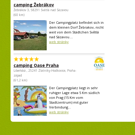
camping Žebrákov
Žebrákov 3, 58291 Světlá nad Sázavou
(60 km)
Der Campingplatz befindet sich in
dem kleinen Dorf Žebrakov, nicht
weit von dem Städtchen Světlá
nad Sázavou....
web stránky
camping Oase Praha
Libeňská , 25241 Zlatníky-Hodkovice, Praha-
západ
(61,2 km)
Der Campingplatz liegt in sehr
ruhiger Lage etwa 5 Km südlich
von Prag (15 Km vom
Stadtzentrum) mit guter
Verbindung...
web stránky