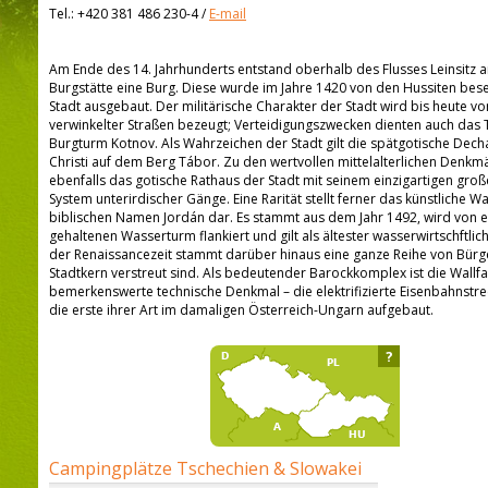
Tel.:
+420 381 486 230-4
/
E-mail
Am Ende des 14. Jahrhunderts entstand oberhalb des Flusses Leinsitz an
Burgstätte eine Burg. Diese wurde im Jahre 1420 von den Hussiten bese
Stadt ausgebaut. Der militärische Charakter der Stadt wird bis heute v
verwinkelter Straßen bezeugt; Verteidigungszwecken dienten auch das
Burgturm Kotnov. Als Wahrzeichen der Stadt gilt die spätgotische Dech
Christi auf dem Berg Tábor. Zu den wertvollen mittelalterlichen Denkm
ebenfalls das gotische Rathaus der Stadt mit seinem einzigartigen gr
System unterirdischer Gänge. Eine Rarität stellt ferner das künstliche 
biblischen Namen Jordán dar. Es stammt aus dem Jahr 1492, wird von e
gehaltenen Wasserturm flankiert und gilt als ältester wasserwirtschftlic
der Renaissancezeit stammt darüber hinaus eine ganze Reihe von Bürge
Stadtkern verstreut sind. Als bedeutender Barockkomplex ist die Wallfa
bemerkenswerte technische Denkmal – die elektrifizierte Eisenbahnstrec
die erste ihrer Art im damaligen Österreich-Ungarn aufgebaut.
?
Campingplätze Tschechien & Slowakei