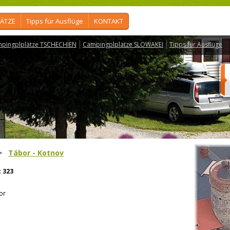
ÄTZE
Tipps für Ausflüge
KONTAKT
pingplplätze TSCHECHIEN
Campingplplätze SLOWAKEI
Tipps für Ausflüge
>
Tábor - Kotnov
:
323
or