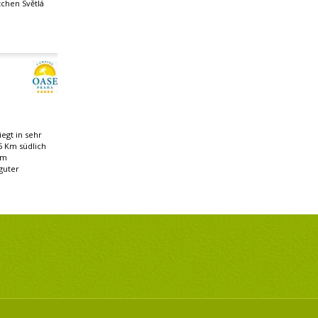
chen Světlá
egt in sehr
5 Km südlich
om
guter