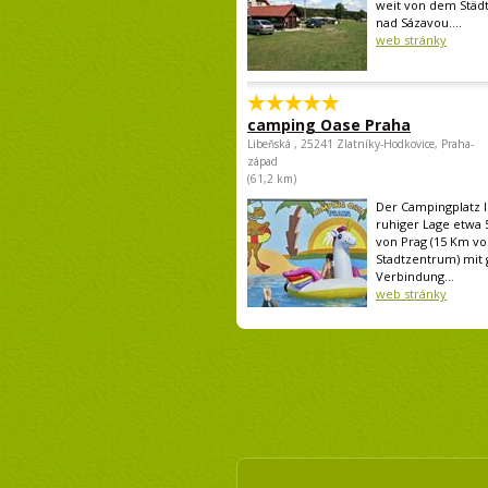
weit von dem Städt
nad Sázavou....
web stránky
camping Oase Praha
Libeňská , 25241 Zlatníky-Hodkovice, Praha-
západ
(61,2 km)
Der Campingplatz li
ruhiger Lage etwa 
von Prag (15 Km v
Stadtzentrum) mit 
Verbindung...
web stránky