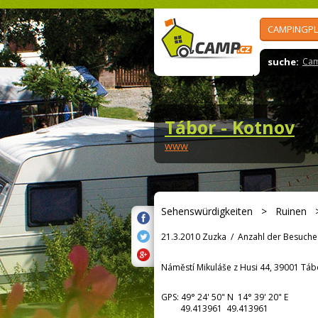
CAMPINGPL
suche:
Cam
Tábor - Kotnov
www
Sehenswürdigkeiten
>
Ruinen
21.3.2010 Zuzka
/
Anzahl der Besuche
Náměstí Mikuláše z Husi 44, 39001 Táb
GPS:
49° 24' 50"
N
14° 39' 20"
E
49.413961 49.413961