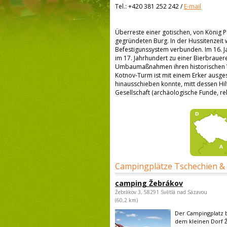
Tel.:
+420 381 252 242
/
E-mail
Überreste einer gotischen, von König Pr
gegründeten Burg. In der Hussitenzeit
Befestigunssystem verbunden. Im 16. J
im 17. Jahrhundert zu einer Bierbrauer
Umbaumaßnahmen ihren historischen Wer
Kotnov-Turm ist mit einem Erker ausge
hinausschieben konnte, mitt dessen Hil
Gesellschaft (archäologische Funde, re
Campingplätze Tschechien &
camping Žebrákov
Žebrákov 3, 58291 Světlá nad Sázavou
(60,2 km)
Der Campingplatz b
dem kleinen Dorf Ž