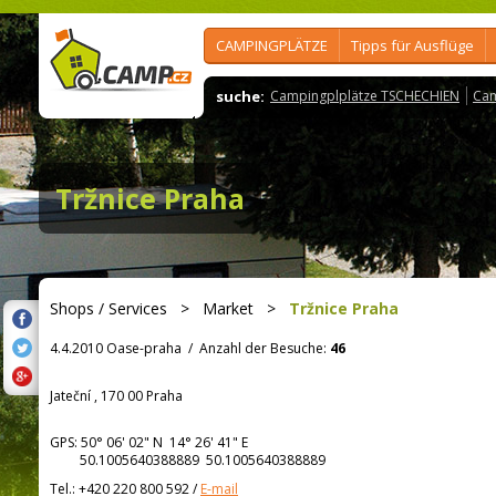
CAMPINGPLÄTZE
Tipps für Ausflüge
suche:
Campingplplätze TSCHECHIEN
Cam
Tržnice Praha
Shops / Services
>
Market
>
Tržnice Praha
4.4.2010 Oase-praha
/
Anzahl der Besuche:
46
Jateční , 170 00 Praha
GPS:
50° 06' 02"
N
14° 26' 41"
E
50.1005640388889 50.1005640388889
Tel.:
+420 220 800 592
/
E-mail