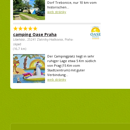
Dorf Trebonice, nur 10 km vom
historischen...
web stránky
camping Oase Praha
Libeňská , 25241 Zlatníky-Hodkovice, Praha-
západ
(16,7 km)
Der Campingplatz liegt in sehr
ruhiger Lage etwa 5 Km südlich
von Prag (15 Km vom
Stadtzentrum) mit guter
Verbindung...
web stránky