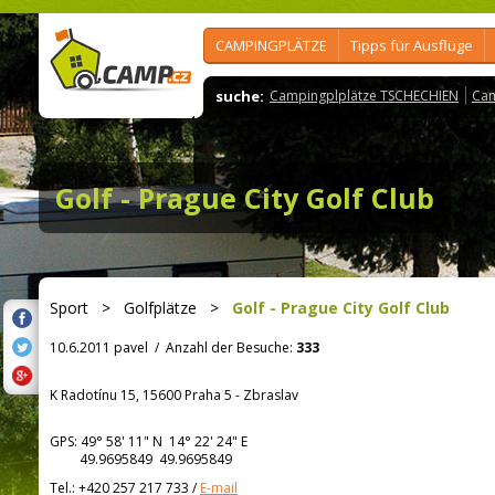
CAMPINGPLÄTZE
Tipps für Ausflüge
suche:
Campingplplätze TSCHECHIEN
Cam
Golf - Prague City Golf Club
Sport
>
Golfplätze
>
Golf - Prague City Golf Club
10.6.2011 pavel
/
Anzahl der Besuche:
333
K Radotínu 15, 15600 Praha 5 - Zbraslav
GPS:
49° 58' 11"
N
14° 22' 24"
E
49.9695849 49.9695849
Tel.:
+420 257 217 733
/
E-mail