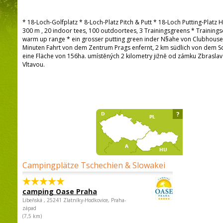
* 18-Loch-Golfplatz * 8-Loch-Platz Pitch & Putt * 18-Loch Putting-Platz 
300 m , 20 indoor tees, 100 outdoortees, 3 Trainingsgreens * Trainings
warm up range * ein grosser putting green inder N§ahe von Clubhouse D
Minuten Fahrt von dem Zentrum Prags enfernt, 2 km südlich von dem Sc
eine Fläche von 156ha. umístěných 2 kilometry jižně od zámku Zbrasla
Vltavou.
?
Campingplätze Tschechien & Slowakei
camping Oase Praha
Libeňská , 25241 Zlatníky-Hodkovice, Praha-
západ
(7,5 km)