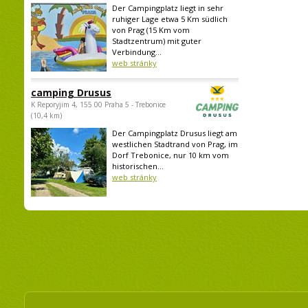
Der Campingplatz liegt in sehr
ruhiger Lage etwa 5 Km südlich
von Prag (15 Km vom
Stadtzentrum) mit guter
Verbindung...
web stránky
camping Drusus
K Reporyjim 4, 155 00 Praha 5 - Trebonice
(10,4 km)
Der Campingplatz Drusus liegt am
westlichen Stadtrand von Prag, im
Dorf Trebonice, nur 10 km vom
historischen...
web stránky