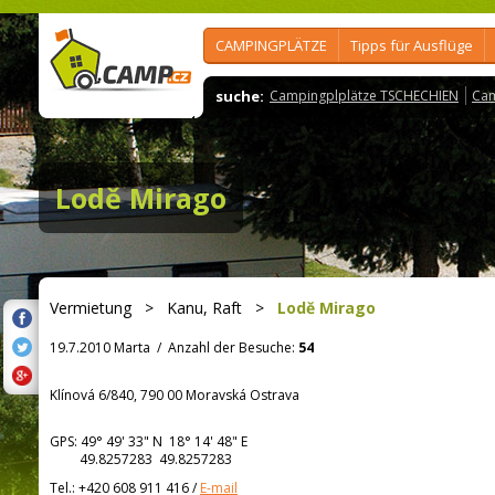
CAMPINGPLÄTZE
Tipps für Ausflüge
suche:
Campingplplätze TSCHECHIEN
Cam
Lodě Mirago
Vermietung
>
Kanu, Raft
>
Lodě Mirago
19.7.2010 Marta
/
Anzahl der Besuche:
54
Klínová 6/840, 790 00 Moravská Ostrava
GPS:
49° 49' 33"
N
18° 14' 48"
E
49.8257283 49.8257283
Tel.:
+420 608 911 416
/
E-mail