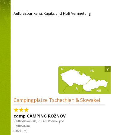
Aufblasbar Kanu, Kajaks und Floß Vermietung
?
Campingplätze Tschechien & Slowakei
camp CAMPING ROŽNOV
Radhošťská 940, 75661 Rožnov pod
Radhoštěm
(40,4 km)