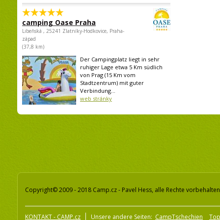
camping Oase Praha
Libeňská , 25241 Zlatníky-Hodkovice, Praha-
západ
(37,8 km)
Der Campingplatz liegt in sehr
ruhiger Lage etwa 5 Km südlich
von Prag (15 Km vom
Stadtzentrum) mit guter
Verbindung...
web stránky
Copyright© 2009 - 2018 Camp.cz - Pavel Hess, alle Rechte vorbehalten
KONTAKT - CAMP.cz
Unsere andere Seiten:
CampTschechien
To