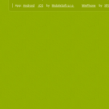
App:
Android
iOS
by
MobileSoft s.r.o
WinPhone
by
XPI