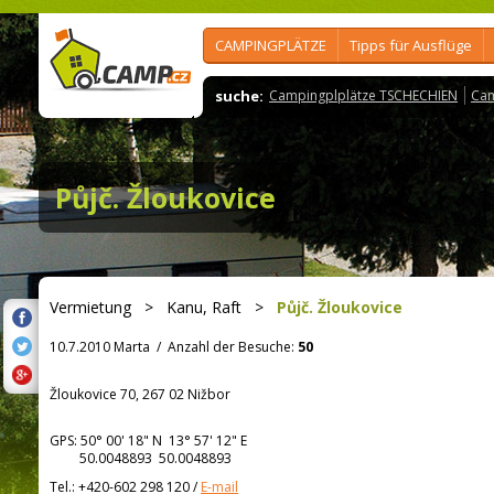
CAMPINGPLÄTZE
Tipps für Ausflüge
suche:
Campingplplätze TSCHECHIEN
Cam
Půjč. Žloukovice
Vermietung
>
Kanu, Raft
>
Půjč. Žloukovice
10.7.2010 Marta
/
Anzahl der Besuche:
50
Žloukovice 70, 267 02 Nižbor
GPS:
50° 00' 18"
N
13° 57' 12"
E
50.0048893 50.0048893
Tel.:
+420-602 298 120
/
E-mail