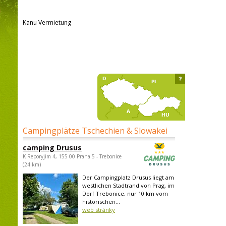
Kanu Vermietung
?
Campingplätze Tschechien & Slowakei
camping Drusus
K Reporyjim 4, 155 00 Praha 5 - Trebonice
(24 km)
Der Campingplatz Drusus liegt am
westlichen Stadtrand von Prag, im
Dorf Trebonice, nur 10 km vom
historischen...
web stránky