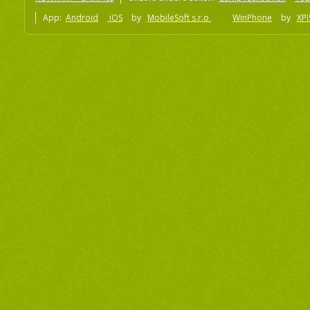
App:
Android
iOS
by
MobileSoft s.r.o
WinPhone
by
XPI