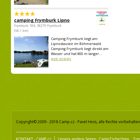
camping Frymburk Lipno
Frymburk 184, 38279 Frymburk
(58,1 km)
Camping Frymburk liegt am
Lipnostausee im Böhmerwald.
Camping Frymburk liegt direkt am
Wasser und hat 800 m langer...
web stránky
Copyright© 2009 - 2018 Camp.cz - Pavel Hess, alle Rechte vorbehalten
KONTAKT - CAMP.cz
Unsere andere Seiten:
CampTschechien
To