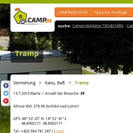
CAMPINGPLÄTZE
Tipps für Ausflüge
suche:
Campingplplätze TSCHECHIEN
Cam
Tramp
Vermietung
>
Kanu, Raft
>
Tramp
13.7.2010 Marta
/
Anzahl der Besuche:
39
Alšova 493, 378 06 Suchdol nad Lužnicí
GPS:
48° 53' 25"
N
14° 52' 41"
E
48.8902171 48.8902171
Tel.:
+420 384 781 287
/
E-mail