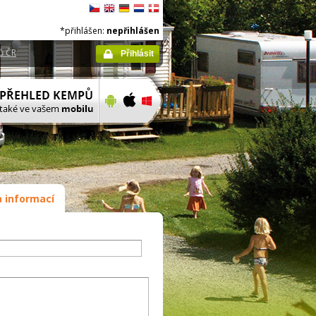
*přihlášen:
nepřihlášen
ů ČR
Přihlásit
 informací