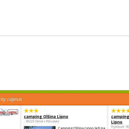
ly zajímat
camping Olšina Lipno
camping
, 38223 Černá v Pošumaví
Lipno
Frymburk 18
Camping Olšina Lipno leží na