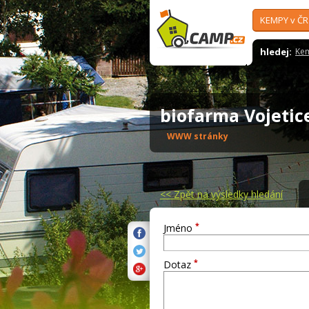
KEMPY v ČR
hledej:
Ke
biofarma Vojeti
WWW stránky
<<
Zpět na výsledky hledání
*
Jméno
*
Dotaz