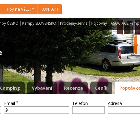
Tipy na VÝLETY
KONTAKT
mpy ČESKO
Kempy SLOVENSKO
Prodejny-servis
Půjčovny
ASOCIACE kemp
ce
Camping
Vybavení
Recenze
Ceník
Poptávka
*
Email
Telefon
Adresa