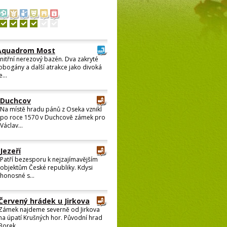
Aquadrom Most
nitřní nerezový bazén. Dva zakryté
obogány a další atrakce jako divoká
e...
Duchcov
Na místě hradu pánů z Oseka vznikl
po roce 1570 v Duchcově zámek pro
Václav...
Jezeří
Patří bezesporu k nejzajímavějším
objektům České republiky. Kdysi
honosné s...
Červený hrádek u Jirkova
Zámek najdeme severně od Jirkova
na úpatí Krušných hor. Původní hrad
Borek ...