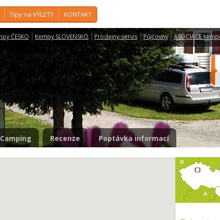
Tipy na VÝLETY
KONTAKT
mpy ČESKO
Kempy SLOVENSKO
Prodejny-servis
Půjčovny
ASOCIACE kemp
Camping
Recenze
Poptávka informací