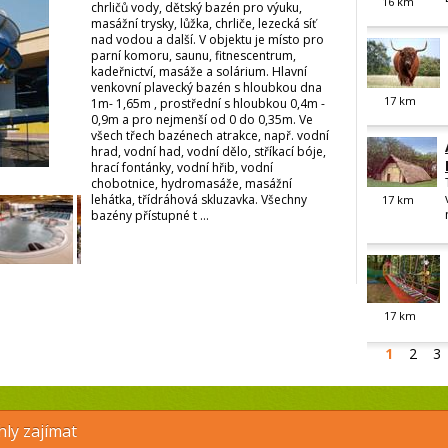
16
km
chrličů vody, dětský bazén pro výuku,
masážní trysky, lůžka, chrliče, lezecká síť
nad vodou a další. V objektu je místo pro
parní komoru, saunu, fitnescentrum,
kadeřnictví, masáže a solárium. Hlavní
venkovní plavecký bazén s hloubkou dna
17
km
1m- 1,65m , prostřední s hloubkou 0,4m -
0,9m a pro nejmenší od 0 do 0,35m. Ve
všech třech bazénech atrakce, např. vodní
hrad, vodní had, vodní dělo, stříkací bóje,
hrací fontánky, vodní hřib, vodní
chobotnice, hydromasáže, masážní
lehátka, třídráhová skluzavka. Všechny
17
km
bazény přístupné t ...
17
km
1
2
3
ly zajímat