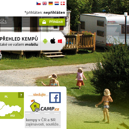
*přihlášen:
nepřihlášen
ů ČR
Přihlásit
?