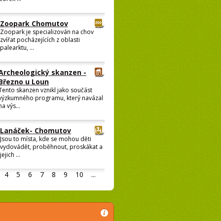
Zoopark Chomutov
Zoopark je specializován na chov
zvířat pocházejících z oblasti
palearktu, ...
Archeologický skanzen -
Březno u Loun
Tento skanzen vznikl jako součást
výzkumného programu, který navázal
na výs...
Lanáček- Chomutov
Jsou to místa, kde se mohou děti
vydovádět, proběhnout, proskákat a
jejich ...
4
5
6
7
8
9
10
...