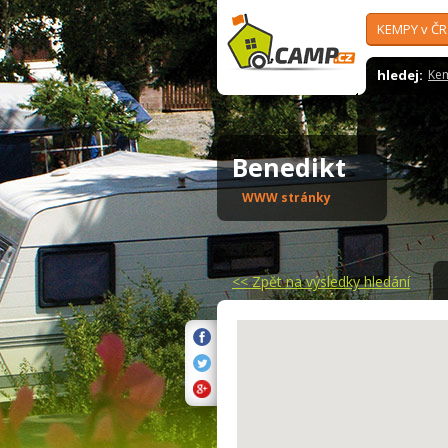
KEMPY v ČR
hledej:
Ke
Benedikt
WWW stránky
<<
Zpět na výsledky hledání