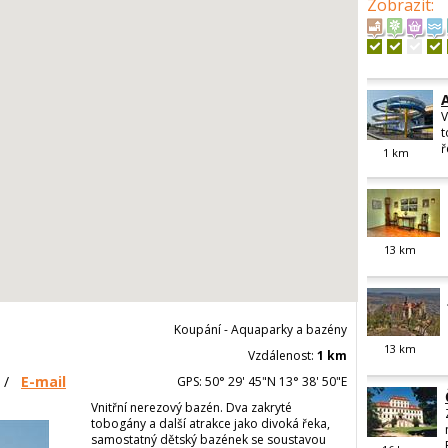
Zobrazit
:
V
t
ř
1
km
13
km
Koupání - Aquaparky a bazény
13
km
Vzdálenost:
1 km
/
E-mail
GPS: 50° 29' 45"N 13° 38' 50"E
Vnitřní nerezový bazén. Dva zakryté
tobogány a další atrakce jako divoká řeka,
samostatný dětský bazének se soustavou