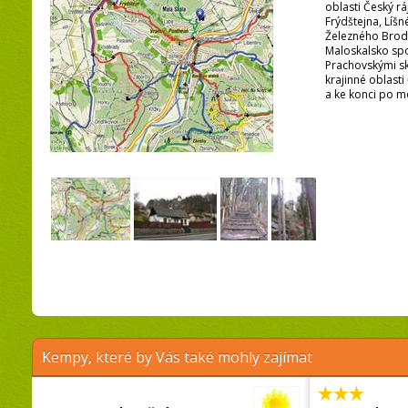
oblasti Český rá
Frýdštejna, Líš
Železného Brod
Maloskalsko sp
Prachovskými s
krajinné oblasti
a ke konci po mo
Kempy, které by Vás také mohly zajímat