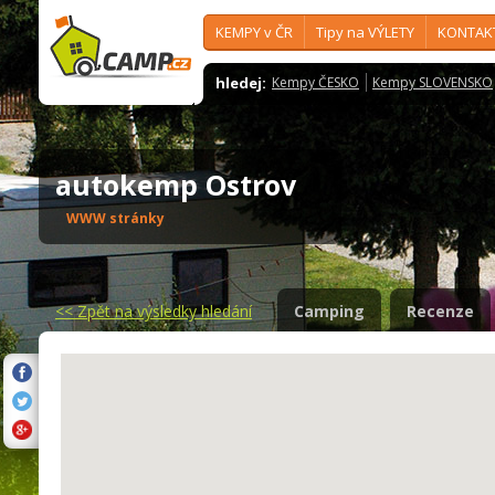
KEMPY v ČR
Tipy na VÝLETY
KONTAK
hledej:
Kempy ČESKO
Kempy SLOVENSKO
autokemp Ostrov
WWW stránky
<<
Zpět na výsledky hledání
Camping
Recenze