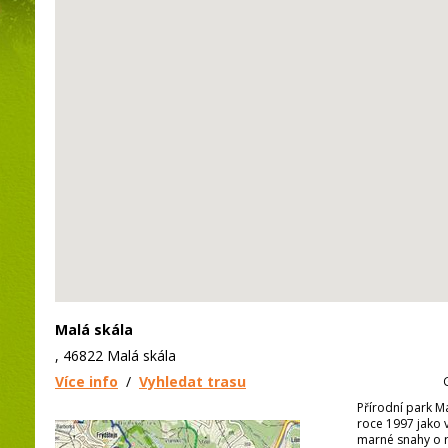
Malá skála
, 46822 Malá skála
Více info
/
Vyhledat trasu
Přírodní park M
roce 1997 jako
marné snahy o r