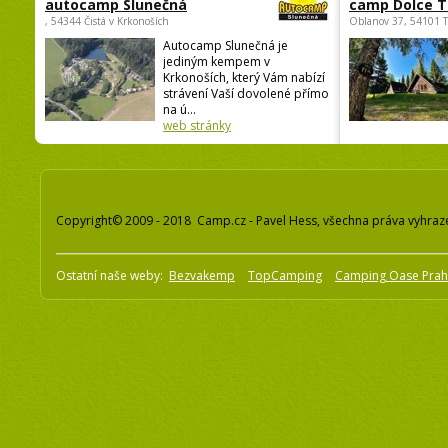
autocamp Slunečná
camp Dolce T
, 54344 Čistá v Krkonoších
Oblanov 37, 54101 
Autocamp Slunečná je
jediným kempem v
Krkonoších, který Vám nabízí
strávení Vaší dovolené přímo
na ú...
web stránky
Copyright© 2009 - 2018 Camp.cz - Pavel Hess, všechna práva vyhraz
Ostatní naše weby:
Bezvakemp
TopCamping
Camping Oase Pra