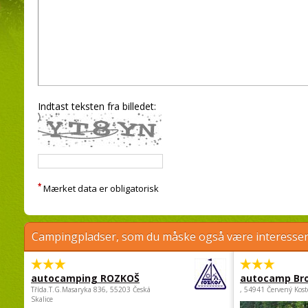
Indtast teksten fra billedet:
*
Mærket data er obligatorisk
Campingpladser, som du måske også være interessere
autocamping ROZKOŠ
autocamp Br
Třída.T.G.Masaryka 836, 55203 Česká
, 54941 Červený Kost
Skalice