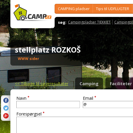
CAMPING pladser
Tips til UDFLUGTER
søg:
Campingpladser TJEKKIET
Campingpl
stellplatz ROZKOŠ
WWW sider
<<
Tilbage til søgeresultater
Camping
Faciliteter
*
*
Navn
Email
*
Forespørgsel