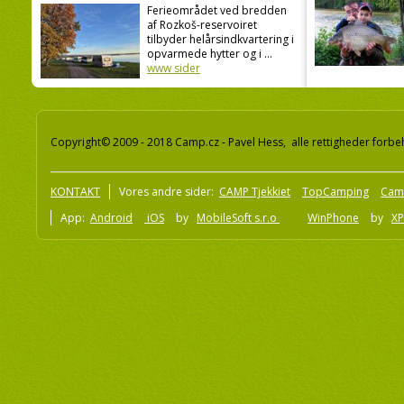
Ferieområdet ved bredden
af Rozkoš-reservoiret
tilbyder helårsindkvartering i
opvarmede hytter og i ...
www sider
Copyright© 2009 - 2018 Camp.cz - Pavel Hess, alle rettigheder forbe
KONTAKT
Vores andre sider:
CAMP Tjekkiet
TopCamping
Cam
App:
Android
iOS
by
MobileSoft s.r.o
WinPhone
by
XP