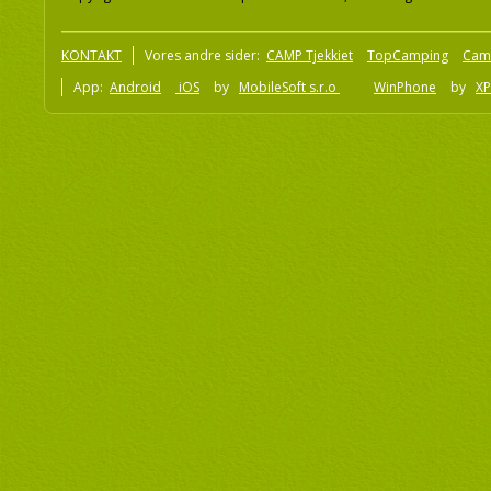
KONTAKT
Vores andre sider:
CAMP Tjekkiet
TopCamping
Cam
App:
Android
iOS
by
MobileSoft s.r.o
WinPhone
by
XP