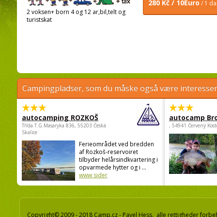
280 Kč / 10Euro
/ 1 d
2 voksen+ born 4 og 12 ar,bil,telt og
turistskat
Campingpladser, som du måske også være interessere
autocamping ROZKOŠ
autocamp Br
Třída.T.G.Masaryka 836, 55203 Česká
, 54941 Červený Kost
Skalice
Ferieområdet ved bredden
af Rozkoš-reservoiret
tilbyder helårsindkvartering i
opvarmede hytter og i ...
www sider
Copyright© 2009 - 2018 Camp.cz - Pavel Hess, alle rettigheder forbe