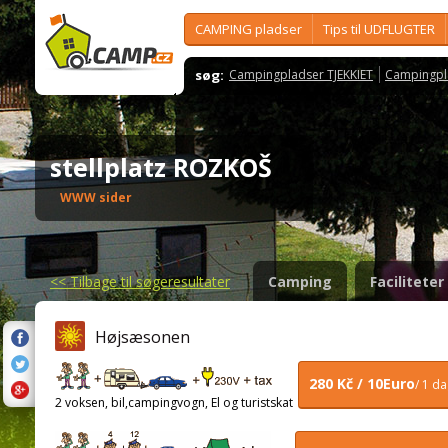
CAMPING pladser
Tips til UDFLUGTER
søg:
Campingpladser TJEKKIET
Campingpl
stellplatz ROZKOŠ
WWW sider
<<
Tilbage til søgeresultater
Camping
Faciliteter
Højsæsonen
280 Kč / 10Euro
/ 1 d
2 voksen, bil,campingvogn, El og turistskat