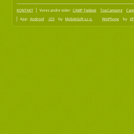
KONTAKT
Vores andre sider:
CAMP Tjekkiet
TopCamping
Cam
App:
Android
iOS
by
MobileSoft s.r.o
WinPhone
by
XP