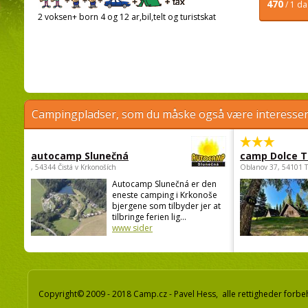
470
/ 1 d
2 voksen+ born 4 og 12 ar,bil,telt og turistskat
Campingpladser, som du måske også være interessere
autocamp Slunečná
camp Dolce T
, 54344 Čistá v Krkonoších
Oblanov 37, 54101 
Autocamp Slunečná er den
eneste camping i Krkonoše
bjergene som tilbyder jer at
tilbringe ferien lig...
www sider
Copyright© 2009 - 2018 Camp.cz - Pavel Hess, alle rettigheder forbe