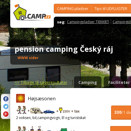
CAMPING pladser
Tips til UDFLUGTER
søg:
Campingpladser TJEKKIET
Campingpl
pension camping Český ráj
WWW sider
<<
Tilbage til søgeresultater
Camping
Faciliteter
Højsæsonen
330
/ 1 d
2 voksen, bil,campingvogn, El og turistskat