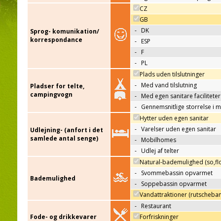
CZ
GB
-
DK
Sprog- komunikation/
korrespondance
-
ESP
-
F
-
PL
Plads uden tilslutninger
-
Med vand tilslutning
Pladser for telte,
campingvogn
-
Med egen sanitare faciliteter
-
Gennemsnitlige storrelse i 
Hytter uden egen sanitar
-
Varelser uden egen sanitar
Udlejning- (anfort i det
samlede antal senge)
-
Mobilhomes
-
Udlej af telter
Natural-bademulighed (so,flo
-
Svommebassin opvarmet
Bademulighed
-
Soppebassin opvarmet
Vandattraktioner (rutscheba
-
Restaurant
Fode- og drikkevarer
Forfriskninger