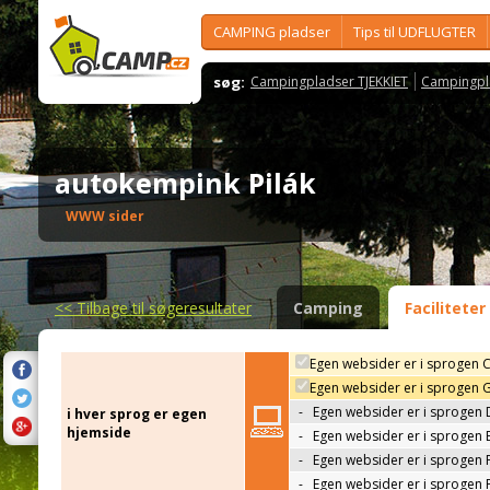
CAMPING pladser
Tips til UDFLUGTER
søg:
Campingpladser TJEKKIET
Campingpl
autokempink Pilák
WWW sider
<<
Tilbage til søgeresultater
Camping
Faciliteter
Egen websider er i sprogen 
Egen websider er i sprogen 
-
Egen websider er i sprogen 
i hver sprog er egen
hjemside
-
Egen websider er i sprogen 
-
Egen websider er i sprogen 
-
Egen websider er i sprogen 