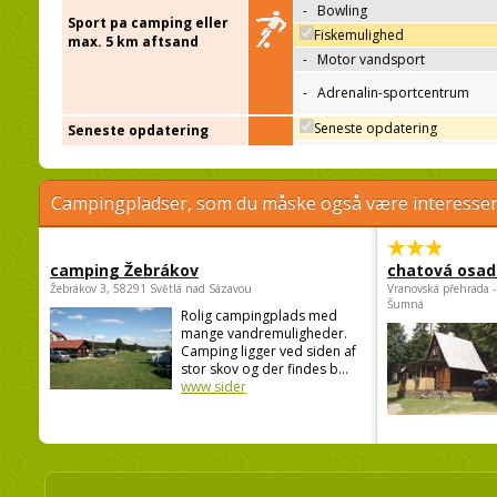
-
Bowling
Sport pa camping eller
Fiskemulighed
max. 5 km aftsand
-
Motor vandsport
-
Adrenalin-sportcentrum
Seneste opdatering
Seneste opdatering
Campingpladser, som du måske også være interessere
camping Žebrákov
chatová osad
Žebrákov 3, 58291 Světlá nad Sázavou
Vranovská přehrada -
Šumná
Rolig campingplads med
mange vandremuligheder.
Camping ligger ved siden af
stor skov og der findes b...
www sider