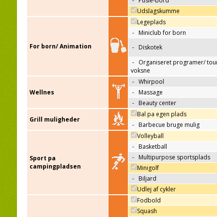
-
Pusle-bord
Udslagskumme
Legeplads
-
Miniclub for born
For born/ Animation
-
Diskotek
-
Organiseret programer/ tour
voksne
-
Whirpool
Wellnes
-
Massage
-
Beauty center
Bal pa egen plads
Grill muligheder
-
Barbecue bruge mulig
Volleyball
-
Basketball
-
Multipurpose sportsplads
Sport pa
campingpladsen
Minigolf
-
Biljard
Udlej af cykler
Fodbold
Squash