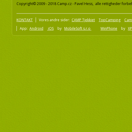
Copyright© 2009 - 2018 Camp.cz - Pavel Hess, alle rettigheder forbe
KONTAKT
Vores andre sider:
CAMP Tjekkiet
TopCamping
Cam
App:
Android
iOS
by
MobileSoft s.r.o
WinPhone
by
XP