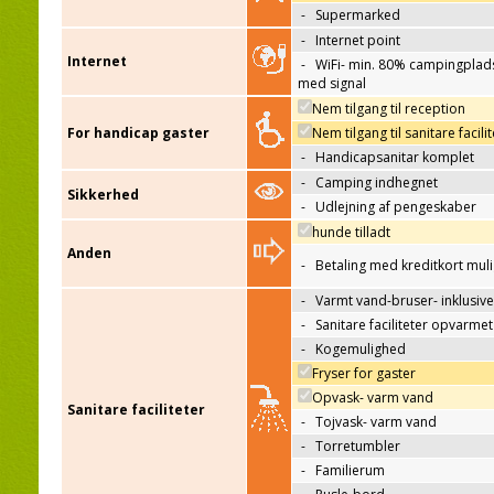
-
Supermarked
-
Internet point
Internet
-
WiFi- min. 80% campingplad
med signal
Nem tilgang til reception
For handicap gaster
Nem tilgang til sanitare facili
-
Handicapsanitar komplet
-
Camping indhegnet
Sikkerhed
-
Udlejning af pengeskaber
hunde tilladt
Anden
-
Betaling med kreditkort mul
-
Varmt vand-bruser- inklusive
-
Sanitare faciliteter opvarmet
-
Kogemulighed
Fryser for gaster
Opvask- varm vand
Sanitare faciliteter
-
Tojvask- varm vand
-
Torretumbler
-
Familierum