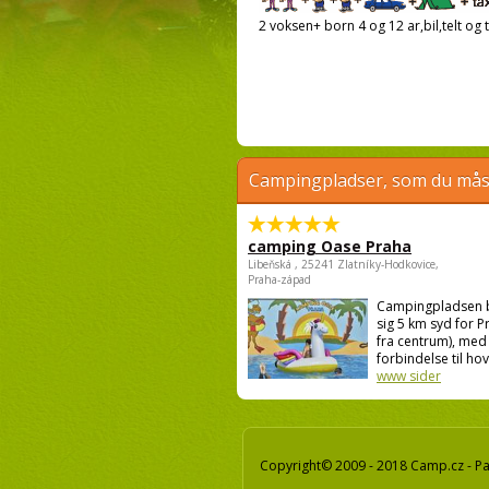
2 voksen+ born 4 og 12 ar,bil,telt og t
Campingpladser, som du måsk
camping Oase Praha
Libeňská , 25241 Zlatníky-Hodkovice,
Praha-západ
Campingpladsen 
sig 5 km syd for P
fra centrum), med
forbindelse til hov
www sider
Copyright© 2009 - 2018 Camp.cz - Pav