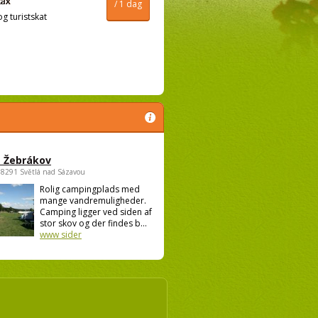
/ 1 dag
og turistskat
 Žebrákov
58291 Světlá nad Sázavou
Rolig campingplads med
mange vandremuligheder.
Camping ligger ved siden af
stor skov og der findes b...
www sider