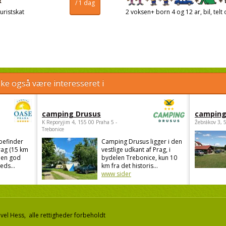
/ 1 dag
uristskat
2 voksen+ born 4 og 12 ar, bil, telt 
e også være interesseret i
camping Drusus
camping
K Reporyjim 4, 155 00 Praha 5 -
Žebrákov 3, 
Trebonice
befinder
Camping Drusus ligger i den
rag (15 km
vestlige udkant af Prag, i
 en god
bydelen Trebonice, kun 10
eds...
km fra det historis...
www sider
el Hess, alle rettigheder forbeholdt