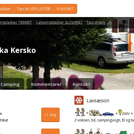
ladser
Tips til UDFLUGTER
KONTAKT
ngpladser TJEKKIET
Campingpladser SLOVAKIET
Tips til ture
nka Kersko
Camping
Kommentarer
Kontakt
Lavsæson
/ 1 dag
tskat
2 voksen, bil, campingvogn, El og tu