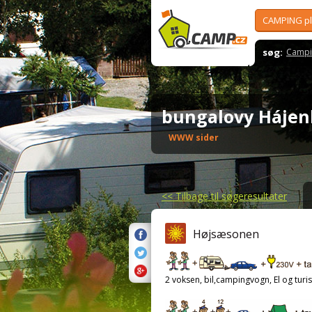
CAMPING p
søg:
Campi
bungalovy Háje
WWW sider
<<
Tilbage til søgeresultater
Højsæsonen
2 voksen, bil,campingvogn, El og turis