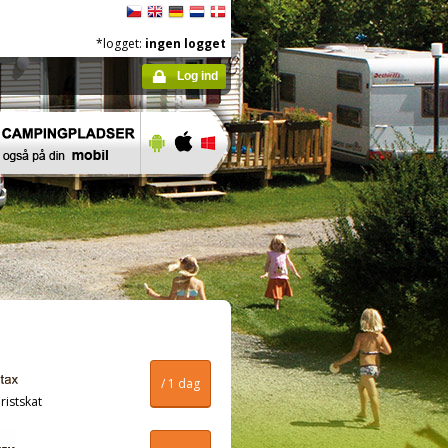
*logget:
ingen logget
Log ind
/ 1 dag
ristskat