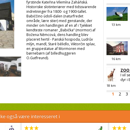
fyrstinde Kateřina Vilemína Zaháňská.
Historiske slotinteriører med tidssvarende
indretninger fra 1800- og 1900-tallet.
Babiččino údolí-dalen (naturfredet
område, lære stier) med genstande, der
13
km
minder om handlingen af en af i Tjekkiet
kendteste romaner „Babička“ (mormor) af
Božena Němcová, dens handling blev
placeret hertil - Panská hospoda, Ludrův
mlýn, mandl, Staré bělidlo, Viktorčin splav,
en gruppestatue af Mormoren med
børnebørn (af billedhuggeren
O.Gutfreund).
16
km
ZOO 
I vil 
dyr i 
18
km
1
2
3
e også være interesseret i