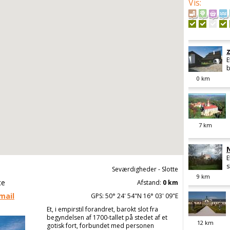
Vis
:
E
b
0
km
7
km
E
s
Seværdigheder - Slotte
9
km
ce
Afstand:
0 km
mail
GPS: 50° 24' 54"N 16° 03' 09"E
Et, i empirstil forandret, barokt slot fra
begyndelsen af 1700-tallet på stedet af et
12
km
gotisk fort, forbundet med personen