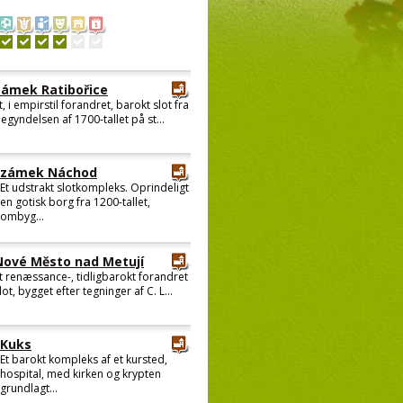
zámek Ratibořice
t, i empirstil forandret, barokt slot fra
egyndelsen af 1700-tallet på st...
zámek Náchod
Et udstrakt slotkompleks. Oprindeligt
en gotisk borg fra 1200-tallet,
ombyg...
Nové Město nad Metují
t renæssance-, tidligbarokt forandret
lot, bygget efter tegninger af C. L...
Kuks
Et barokt kompleks af et kursted,
hospital, med kirken og krypten
grundlagt...