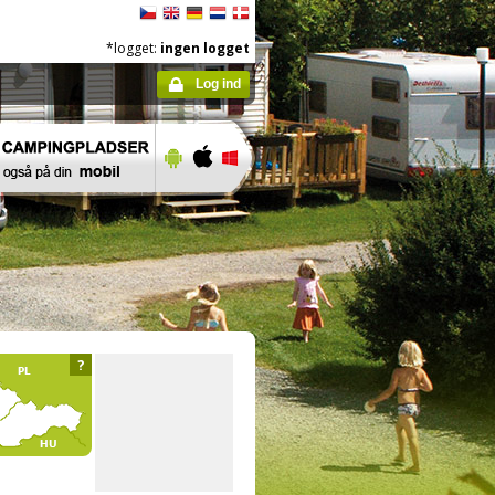
*logget:
ingen logget
Log ind
?