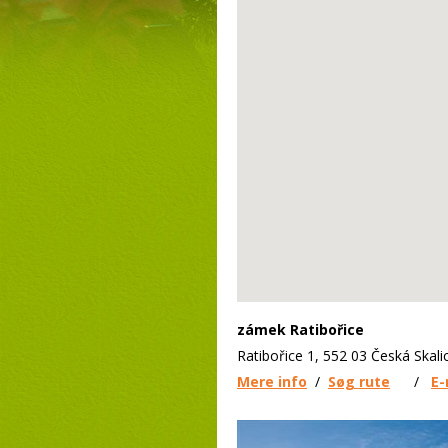
zámek Ratibořice
Ratibořice 1, 552 03 Česká Skali
Mere info
/
Søg rute
/
E-