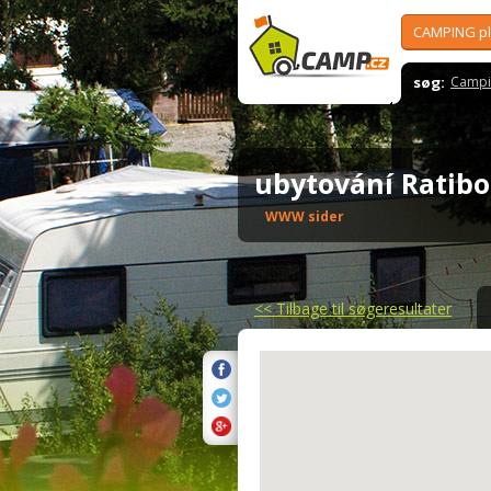
CAMPING p
søg:
Campi
ubytování Ratib
WWW sider
<<
Tilbage til søgeresultater