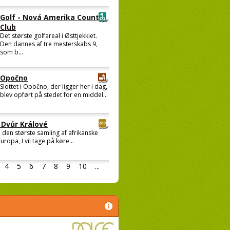
Golf - Nová Amerika Country
Club
Det største golfareal i Østtjekkiet.
Den dannes af tre mesterskabs 9,
som b...
Opočno
Slottet i Opočno, der ligger her i dag,
blev opført på stedet for en middel...
Dvůr Králové
se den største samling af afrikanske
Europa, I vil tage på køre...
4
5
6
7
8
9
10
...