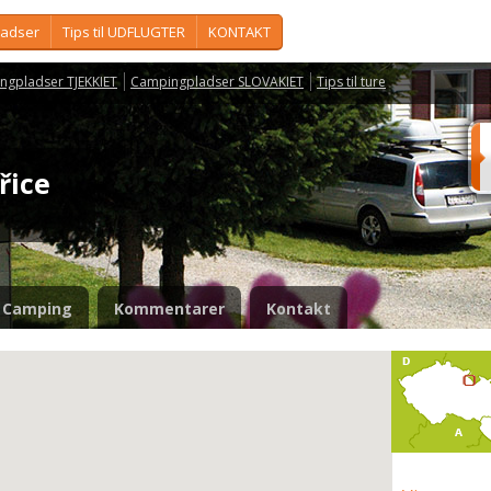
ladser
Tips til UDFLUGTER
KONTAKT
ngpladser TJEKKIET
Campingpladser SLOVAKIET
Tips til ture
ořice
Camping
Kommentarer
Kontakt