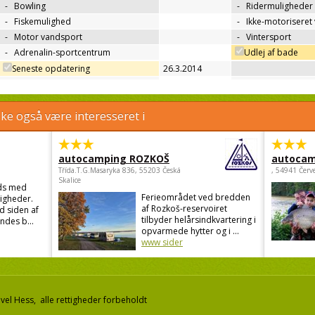
-
Bowling
-
Ridermuligheder
-
Fiskemulighed
-
Ikke-motoriseret
-
Motor vandsport
-
Vintersport
-
Adrenalin-sportcentrum
Udlej af bade
Seneste opdatering
26.3.2014
e også være interesseret i
autocamping ROZKOŠ
autocam
Třída.T.G.Masaryka 836, 55203 Česká
, 54941 Červ
Skalice
ds med
Ferieområdet ved bredden
igheder.
af Rozkoš-reservoiret
d siden af
tilbyder helårsindkvartering i
ndes b...
opvarmede hytter og i ...
www sider
el Hess, alle rettigheder forbeholdt