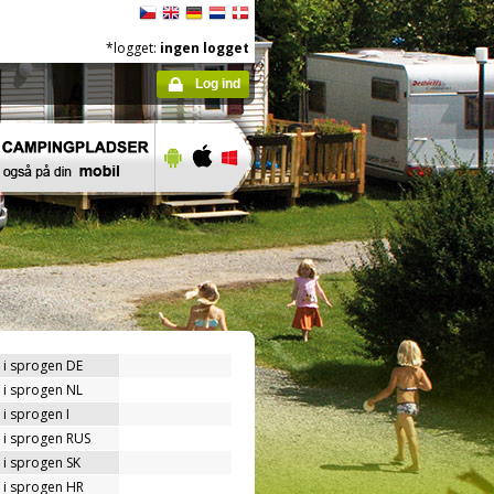
*logget:
ingen logget
Log ind
 i sprogen DE
 i sprogen NL
i sprogen I
 i sprogen RUS
 i sprogen SK
 i sprogen HR