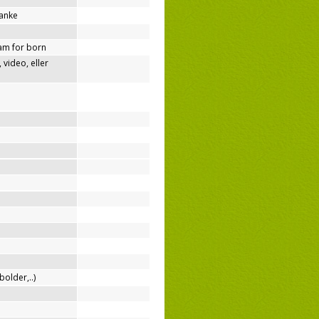
tanke
am for born
video, eller
bolder,..)