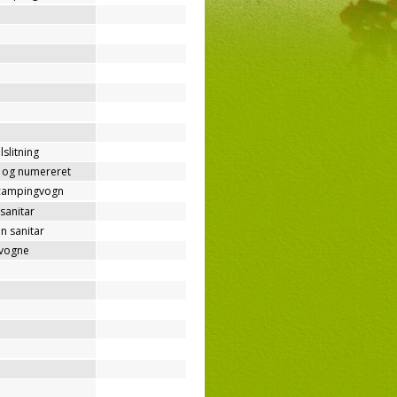
lslitning
t og numereret
/campingvogn
sanitar
n sanitar
gvogne