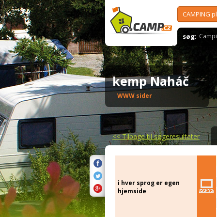
CAMPING p
søg:
Campi
kemp Naháč
WWW sider
<<
Tilbage til søgeresultater
i hver sprog er egen
hjemside