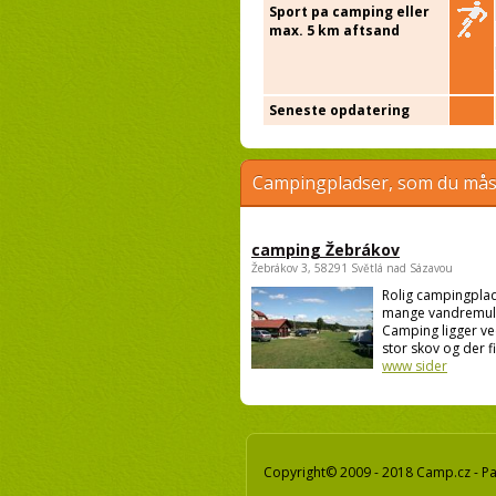
Sport pa camping eller
max. 5 km aftsand
Seneste opdatering
Campingpladser, som du måsk
camping Žebrákov
Žebrákov 3, 58291 Světlá nad Sázavou
Rolig campingpla
mange vandremul
Camping ligger ve
stor skov og der fi
www sider
Copyright© 2009 - 2018 Camp.cz - Pav