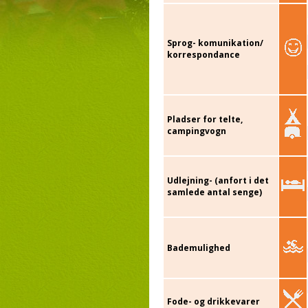
Sprog- komunikation/
korrespondance
Pladser for telte,
campingvogn
Udlejning- (anfort i det
samlede antal senge)
Bademulighed
Fode- og drikkevarer