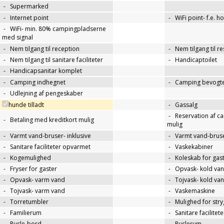
-
Supermarked
-
Internet point
-
WiFi point- f.e. h
-
WiFi- min. 80% campingpladserne
med signal
-
Nem tilgang til reception
-
Nem tilgang til r
-
Nem tilgang til sanitare faciliteter
-
Handicaptoilet
-
Handicapsanitar komplet
-
Camping indhegnet
-
Camping bevogte
-
Udlejning af pengeskaber
hunde tilladt
-
Gassalg
-
Reservation af c
-
Betaling med kreditkort mulig
mulig
-
Varmt vand-bruser- inklusive
-
Varmt vand-bruse
-
Sanitare faciliteter opvarmet
-
Vaskekabiner
-
Kogemulighed
-
Koleskab for gas
-
Fryser for gaster
-
Opvask- kold va
-
Opvask- varm vand
-
Tojvask- kold va
-
Tojvask- varm vand
-
Vaskemaskine
-
Torretumbler
-
Mulighed for str
-
Familierum
-
Sanitare facilitet
-
Pusle-bord
-
Puslerum