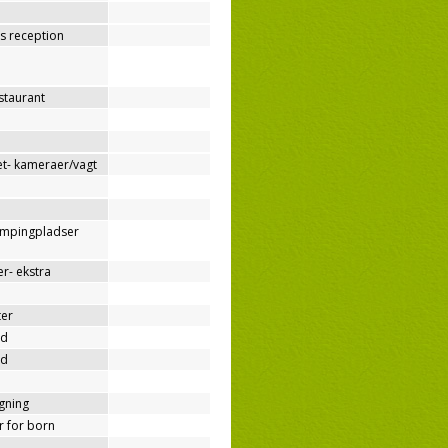
os reception
estaurant
t- kameraer/vagt
ampingpladser
r- ekstra
ter
nd
nd
ygning
er for born