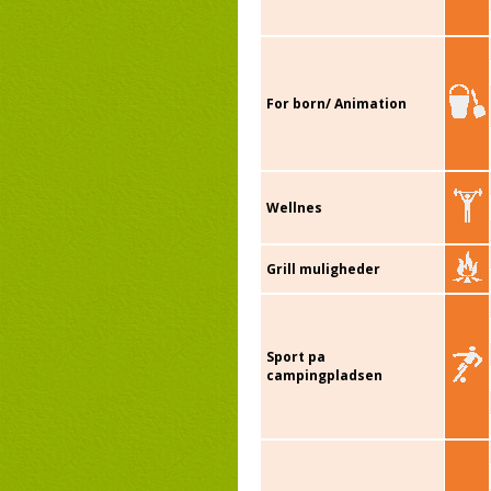
For born/ Animation
Wellnes
Grill muligheder
Sport pa
campingpladsen