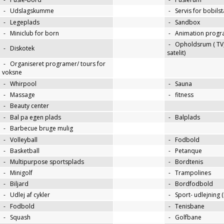
-
Udslagskumme
-
Servis for bobils
-
Legeplads
-
Sandbox
-
Miniclub for born
-
Animation progr
-
Opholdsrum ( TV, 
-
Diskotek
satelit)
-
Organiseret programer/ tours for
voksne
-
Whirpool
-
Sauna
-
Massage
-
fitness
-
Beauty center
-
Bal pa egen plads
-
Balplads
-
Barbecue bruge mulig
-
Volleyball
-
Fodbold
-
Basketball
-
Petanque
-
Multipurpose sportsplads
-
Bordtenis
-
Minigolf
-
Trampolines
-
Biljard
-
Bordfodbold
-
Udlej af cykler
-
Sport- udlejning (
-
Fodbold
-
Tenisbane
-
Squash
-
Golfbane