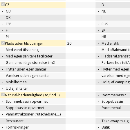
CZ
-
D
-
GB
-
NL
-
DK
-
I
-
ESP
-
RUS
-
F
-
SK
-
PL
-
HR
Plads uden tilslutninger
20
-
Med el.stik
-
Med vand tilslutning
-
Med affaldvand ti
-
Med egen sanitare faciliteter
-
Pladserafgranse
-
Gennemsnitlige storrelse i m2
-
Perkere hos telt
-
Hytter uden egen sanitar
-
Hytter med egen 
-
Varelser uden egen sanitar
-
varelser med ege
-
Mobilhomes
-
Udlej af campin
-
Udlej af telter
Natural-bademulighed (so,flod...)
-
Svommebassin
-
Svommebassin opvarmet
-
Soppebassin
-
Soppebassin opvarmet
-
Svommehal
-
Vandattraktioner (rutschebane,…)
-
Restaurant
-
Take away mulig
-
Forfriskninger
-
Butik