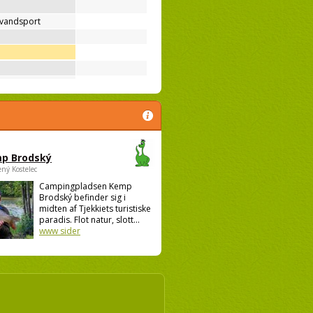
 vandsport
p Brodský
ený Kostelec
Campingpladsen Kemp
Brodský befinder sig i
midten af Tjekkiets turistiske
paradis. Flot natur, slott...
www sider