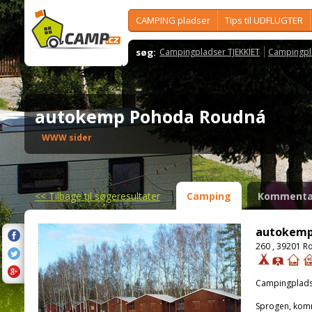
CAMPING pladser
Tips til UDFLUGTER
søg:
Campingpladser TJEKKIET
Campingpl
autokemp Pohoda Roudná
WWW sider
<<
Tilbage til søgeresultater
Camping
Kommenta
autokemp
260 , 39201 R
Campingplads
Sprogen, kom