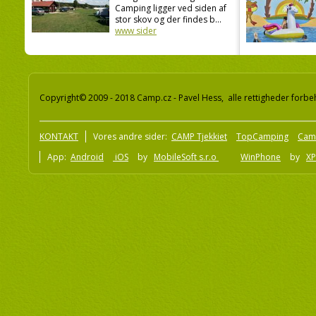
Camping ligger ved siden af
stor skov og der findes b...
www sider
Copyright© 2009 - 2018 Camp.cz - Pavel Hess, alle rettigheder forbe
KONTAKT
Vores andre sider:
CAMP Tjekkiet
TopCamping
Cam
App:
Android
iOS
by
MobileSoft s.r.o
WinPhone
by
XP