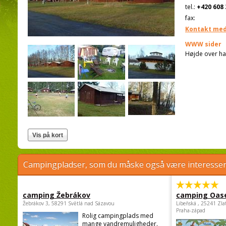
tel.:
+420 608 
fax:
Kontakt med
WWW sider
Højde over ha
Campingpladser, som du måske også være interessere
camping Žebrákov
camping Oas
Žebrákov 3, 58291 Světlá nad Sázavou
Libeňská , 25241 Zla
Praha-západ
Rolig campingplads med
mange vandremuligheder.