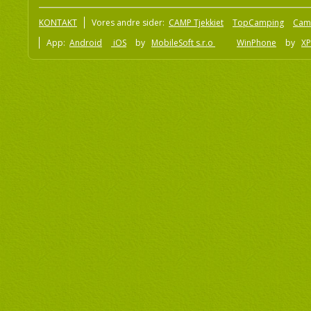
KONTAKT
Vores andre sider:
CAMP Tjekkiet
TopCamping
Cam
App:
Android
iOS
by
MobileSoft s.r.o
WinPhone
by
XP