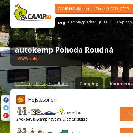
CAMPING pladser
Tips til UDFLUGTER
søg:
Campingpladser TJEKKIET
Campingpl
autokemp Pohoda Roudná
WWW sider
<<
Tilbage til søgeresultater
Camping
Kommenta
Højsæsonen
/ 1 d
2 voksen, bil,campingvogn, El og turistskat