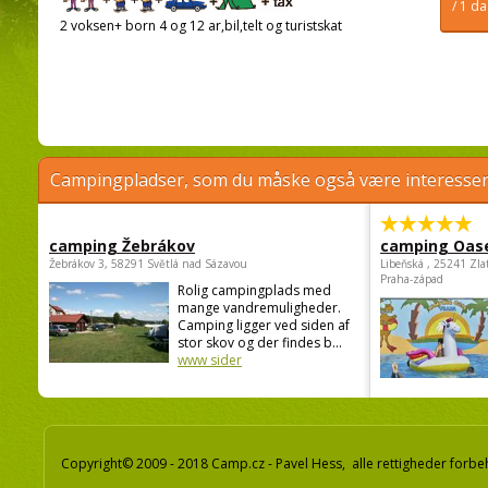
/ 1 d
2 voksen+ born 4 og 12 ar,bil,telt og turistskat
Campingpladser, som du måske også være interessere
camping Žebrákov
camping Oas
Žebrákov 3, 58291 Světlá nad Sázavou
Libeňská , 25241 Zla
Praha-západ
Rolig campingplads med
mange vandremuligheder.
Camping ligger ved siden af
stor skov og der findes b...
www sider
Copyright© 2009 - 2018 Camp.cz - Pavel Hess, alle rettigheder forbe