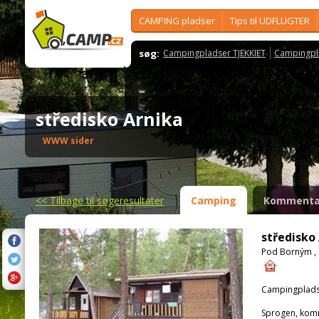
CAMPING pladser
Tips til UDFLUGTER
søg:
Campingpladser TJEKKIET
Campingpl
středisko Arnika
WWW sider
<<
Tilbage til søgeresultater
Camping
Kommenta
středisko
Pod Borným , 
Campingplads
Sprogen, kom