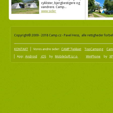
cyklister, bjergbestigere og
vandrere. Camp...
www sider
Copyright© 2009 - 2018 Camp.cz - Pavel Hess, alle rettigheder forbe
KONTAKT
Vores andre sider:
CAMP Tjekkiet
TopCamping
Cam
App:
Android
iOS
by
MobileSoft s.r.o
WinPhone
by
XP