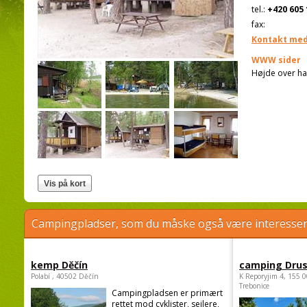
tel.:
+420 605 
fax:
Kontakt med
WWW sider
Højde over ha
Campingpladser, som du måske også være interessere
kemp Děčín
camping Dru
Polabí , 40502 Děčín
K Reporyjim 4, 155 0
Trebonice
Campingpladsen er primært
rettet mod cyklister, sejlere,