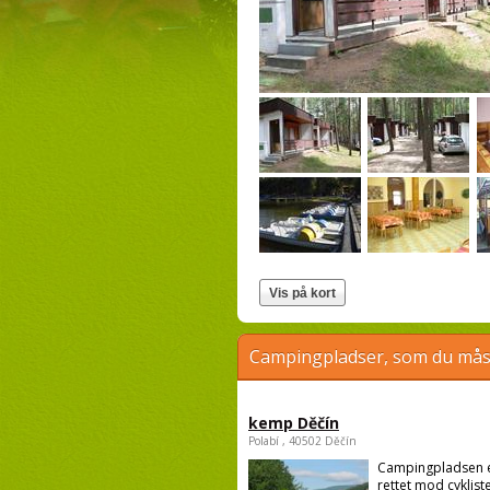
Campingpladser, som du måsk
kemp Děčín
Polabí , 40502 Děčín
Campingpladsen 
rettet mod cykliste