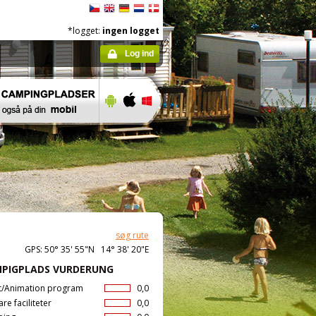
*logget:
ingen logget
Log ind
søg rute
GPS: 50° 35' 55"N 14° 38' 20"E
PIGPLADS VURDERUNG
t/Animation program
0,0
are faciliteter
0,0