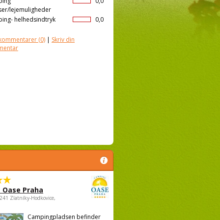
ping
0,0
ser/lejemuligheder
ing- helhedsindtryk
0,0
kommentarer
(0)
|
Skriv din
mentar
 Oase Praha
5241 Zlatníky-Hodkovice,
Campingpladsen befinder