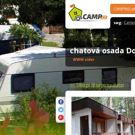
CAMPING p
søg:
Campi
chatová osada D
WWW sider
<<
Tilbage til søgeresultater