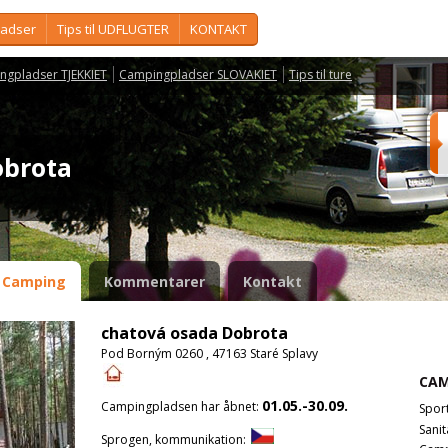
ladser
Tips til UDFLUGTER
KONTAKT
ngpladser TJEKKIET
Campingpladser SLOVAKIET
Tips til ture
obrota
Camping
Kommentarer
Kontakt
chatová osada Dobrota
Pod Borným 0260 , 47163 Staré Splavy
CAM
01.05.-30.09.
Campingpladsen har åbnet:
Spor
Sanit
Sprogen, kommunikation: