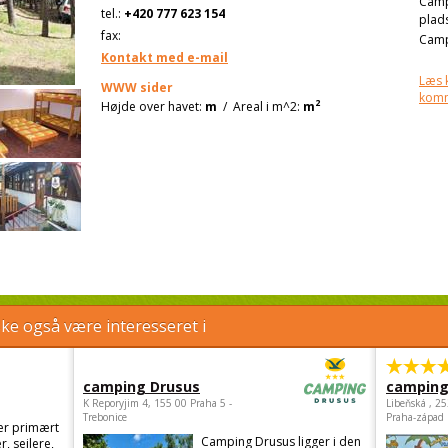
Cam
tel.:
+420 777 623 154
plad
fax:
Camp
Kontakt med e-mail
Læs 
WWW sider
kom
2
Højde over havet:
m
/
Areal i m^2:
m
e også være interesseret i
camping Drusus
camping
K Reporyjim 4, 155 00 Praha 5 -
Libeňská , 2
Trebonice
Praha-západ
er primært
Camping Drusus ligger i den
r, sejlere,