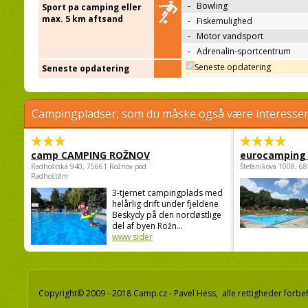
-
Bowling
Sport pa camping eller
max. 5 km aftsand
-
Fiskemulighed
-
Motor vandsport
-
Adrenalin-sportcentrum
Seneste opdatering
Seneste opdatering
Campingpladser, som du måske også være interessere
camp CAMPING ROŽNOV
eurocamping 
Radhošťská 940, 75661 Rožnov pod
Štefánikova 1008, 68
Radhoštěm
3-tjernet campingplads med
helårlig drift under fjeldene
Beskydy på den nordøstlige
del af byen Rožn...
www sider
Copyright© 2009 - 2018 Camp.cz - Pavel Hess, alle rettigheder forbe