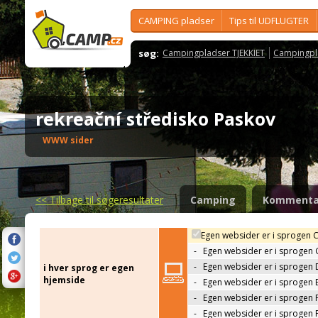
CAMPING pladser
Tips til UDFLUGTER
søg:
Campingpladser TJEKKIET
Campingpl
rekreační středisko Paskov
WWW sider
<<
Tilbage til søgeresultater
Camping
Kommenta
Egen websider er i sprogen 
-
Egen websider er i sprogen
-
Egen websider er i sprogen 
i hver sprog er egen
hjemside
-
Egen websider er i sprogen 
-
Egen websider er i sprogen 
-
Egen websider er i sprogen 