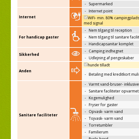
-
Supermarked
-
Internet point
Internet
WiFi- min. 80% campingplad
med signal
-
Nem tilgang til reception
For handicap gaster
-
Nem tilgang til sanitare facili
-
Handicapsanitar komplet
-
Camping indhegnet
Sikkerhed
-
Udlejning af pengeskaber
hunde tilladt
Anden
-
Betaling med kreditkort mul
-
Varmt vand-bruser- inklusive
-
Sanitare faciliteter opvarmet
-
Kogemulighed
-
Fryser for gaster
-
Opvask- varm vand
Sanitare faciliteter
-
Tojvask- varm vand
-
Torretumbler
-
Familierum
-
Pusle-bord