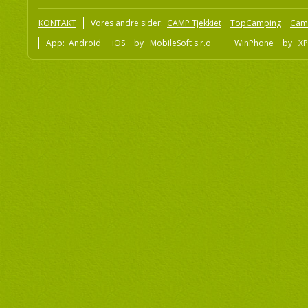
KONTAKT
Vores andre sider:
CAMP Tjekkiet
TopCamping
Cam
App:
Android
iOS
by
MobileSoft s.r.o
WinPhone
by
XP