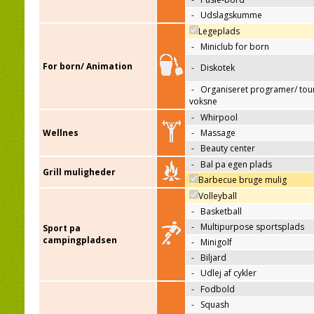
-
Udslagskumme
Legeplads
-
Miniclub for born
For born/ Animation
-
Diskotek
-
Organiseret programer/ tour
voksne
-
Whirpool
Wellnes
-
Massage
-
Beauty center
-
Bal pa egen plads
Grill muligheder
Barbecue bruge mulig
Volleyball
-
Basketball
-
Multipurpose sportsplads
Sport pa
campingpladsen
-
Minigolf
-
Biljard
-
Udlej af cykler
-
Fodbold
-
Squash