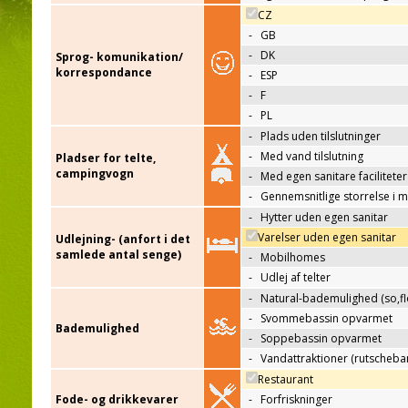
CZ
-
GB
-
DK
Sprog- komunikation/
korrespondance
-
ESP
-
F
-
PL
-
Plads uden tilslutninger
-
Med vand tilslutning
Pladser for telte,
campingvogn
-
Med egen sanitare faciliteter
-
Gennemsnitlige storrelse i 
-
Hytter uden egen sanitar
Varelser uden egen sanitar
Udlejning- (anfort i det
samlede antal senge)
-
Mobilhomes
-
Udlej af telter
-
Natural-bademulighed (so,flo
-
Svommebassin opvarmet
Bademulighed
-
Soppebassin opvarmet
-
Vandattraktioner (rutscheba
Restaurant
Fode- og drikkevarer
-
Forfriskninger