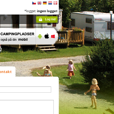
*logget:
ingen logget
Log ind
ontakt