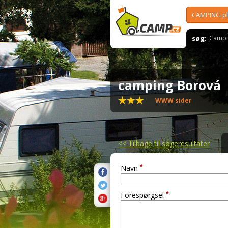
CAMPING p
søg:
Campi
camping Borová
WWW sider
<<
Tilbage til søgeresultater
*
Navn
*
Forespørgsel