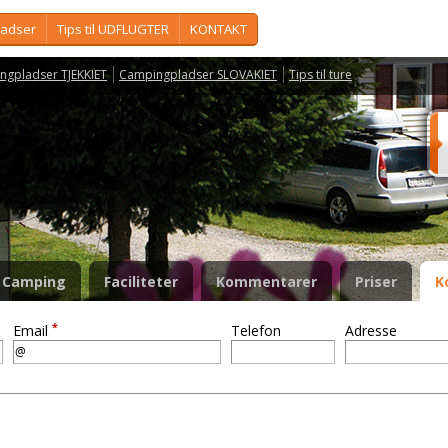
ladser
Tips til UDFLUGTER
KONTAKT
ngpladser TJEKKIET
Campingpladser SLOVAKIET
Tips til ture
Camping
Faciliteter
Kommentarer
Priser
K
*
Email
Telefon
Adresse