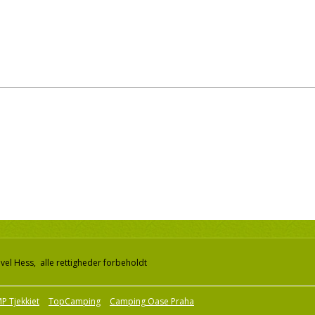
el Hess, alle rettigheder forbeholdt
P Tjekkiet
TopCamping
Camping Oase Praha