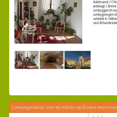
ildebrand i 1794
ødelagt. I årene
ombygget til mu
ombygningen del
arkitekt K. Hilb
ved århundredesk
Campingpladser, som du måske også være interessere