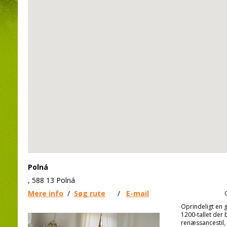
Polná
, 588 13 Polná
Mere info
/
Søg rute
/
E-mail
Oprindeligt en g
1200-tallet der b
renæssancestil, 