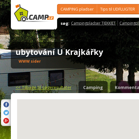
CAMPING pladser
Tips til UDFLUGTER
søg:
Campingpladser TJEKKIET
Campingpl
ubytování U Krajkářky
WWW sider
<<
Tilbage til søgeresultater
Camping
Kommenta