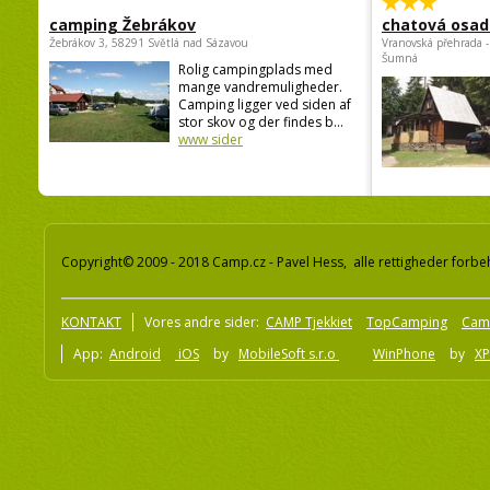
camping Žebrákov
chatová osad
Žebrákov 3, 58291 Světlá nad Sázavou
Vranovská přehrada -
Šumná
Rolig campingplads med
mange vandremuligheder.
Camping ligger ved siden af
stor skov og der findes b...
www sider
Copyright© 2009 - 2018 Camp.cz - Pavel Hess, alle rettigheder forbe
KONTAKT
Vores andre sider:
CAMP Tjekkiet
TopCamping
Cam
App:
Android
iOS
by
MobileSoft s.r.o
WinPhone
by
XP