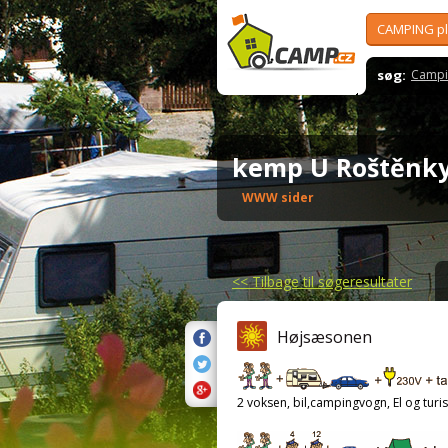
CAMPING p
søg:
Campi
kemp U Roštěn
WWW sider
<<
Tilbage til søgeresultater
Højsæsonen
2 voksen, bil,campingvogn, El og turis