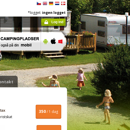
*logget:
ingen logget
Log ind
ontakt
350
/ 1 dag
ristskat