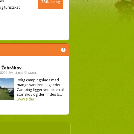
230
/ 1 dag
og turistskat
 Žebrákov
58291 Světlá nad Sázavou
Rolig campingplads med
mange vandremuligheder.
Camping ligger ved siden af
stor skov og der findes b...
www sider