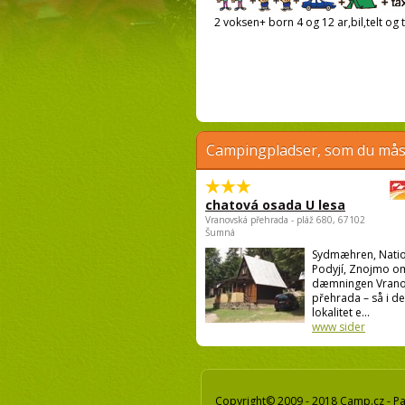
2 voksen+ born 4 og 12 ar,bil,telt og t
Campingpladser, som du måsk
chatová osada U lesa
Vranovská přehrada - pláž 680, 67102
Šumná
Sydmæhren, Natio
Podyjí, Znojmo o
dæmningen Vrano
přehrada – så i d
lokalitet e...
www sider
Copyright© 2009 - 2018 Camp.cz - Pav