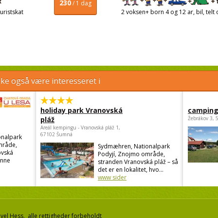
230
/ 1 dag
uristskat
2 voksen+ born 4 og 12 ar, bil, telt 
e også være interesseret i
holiday park Vranovská
camping
pláž
Žebrákov 3, 
Areál kempingu - Vranovská pláž 1,
67102 Šumná
nalpark
mråde,
Sydmæhren, Nationalpark
vská
Podyjí, Znojmo område,
enne
stranden Vranovská pláž – så
det er en lokalitet, hvo...
www sider
el Hess, alle rettigheder forbeholdt