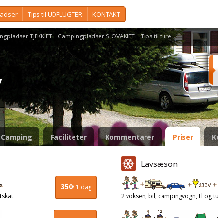
ladser
Tips til UDFLUGTER
KONTAKT
ngpladser TJEKKIET
Campingpladser SLOVAKIET
Tips til ture
ky
Camping
Faciliteter
Kommentarer
Priser
K
Lavsæson
350
/ 1 dag
tskat
2 voksen, bil, campingvogn, El og tu