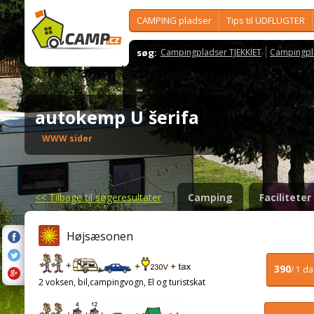
CAMPING pladser
Tips til UDFLUGTER
søg:
Campingpladser TJEKKIET
Campingpl
autokemp U šerifa
WWW sider
<<
Tilbage til søgeresultater
Camping
Faciliteter
Højsæsonen
390
/ 1 d
2 voksen, bil,campingvogn, El og turistskat