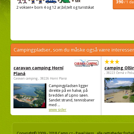
390
/ 1 d
2 voksen+ born 4 og 12 ar,bil,telt og turistskat
Campingpladser, som du måske også være interessere
caravan camping Horní
camping Olši
Planá
, 38223 Černá v Poš
Caravan camping , 38226 Horní Planá
Campingpladsen ligger
direkte på en halvø, på
bredden af Lipno søen.
Sandet strand, tennisbaner
med ...
www sider
Copyright© 2009 - 2018 Camp.cz - Pavel Hess, alle rettigheder forbe