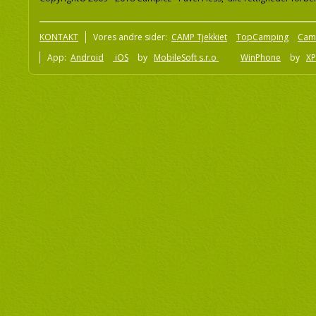
KONTAKT
Vores andre sider:
CAMP Tjekkiet
TopCamping
Cam
App:
Android
iOS
by
MobileSoft s.r.o
WinPhone
by
XP