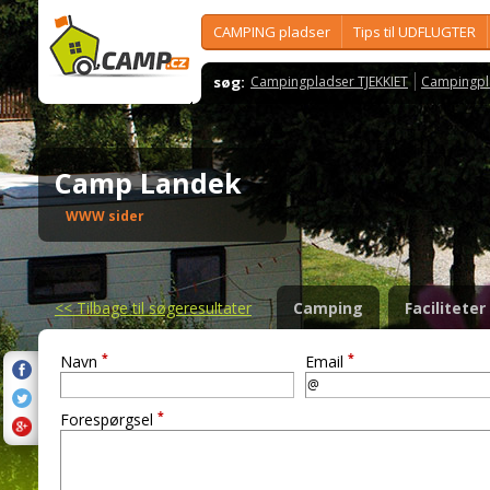
CAMPING pladser
Tips til UDFLUGTER
søg:
Campingpladser TJEKKIET
Campingpl
Camp Landek
WWW sider
<<
Tilbage til søgeresultater
Camping
Faciliteter
*
*
Navn
Email
*
Forespørgsel