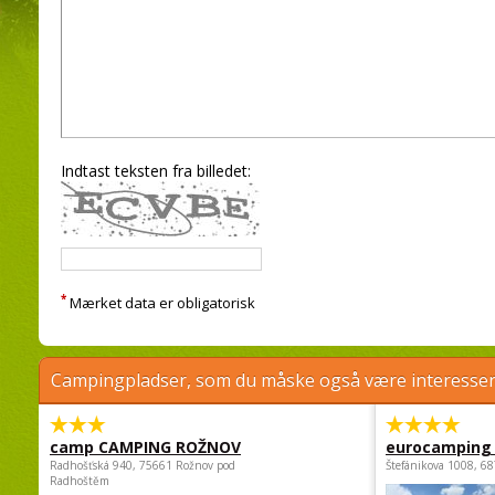
Indtast teksten fra billedet:
*
Mærket data er obligatorisk
Campingpladser, som du måske også være interessere
camp CAMPING ROŽNOV
eurocamping 
Radhošťská 940, 75661 Rožnov pod
Štefánikova 1008, 68
Radhoštěm