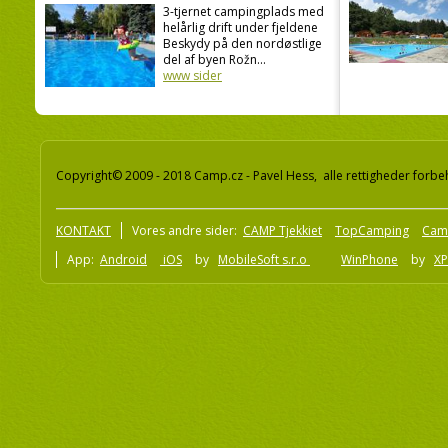
3-tjernet campingplads med
helårlig drift under fjeldene
Beskydy på den nordøstlige
del af byen Rožn...
www sider
Copyright© 2009 - 2018 Camp.cz - Pavel Hess, alle rettigheder forbe
KONTAKT
Vores andre sider:
CAMP Tjekkiet
TopCamping
Cam
App:
Android
iOS
by
MobileSoft s.r.o
WinPhone
by
XP