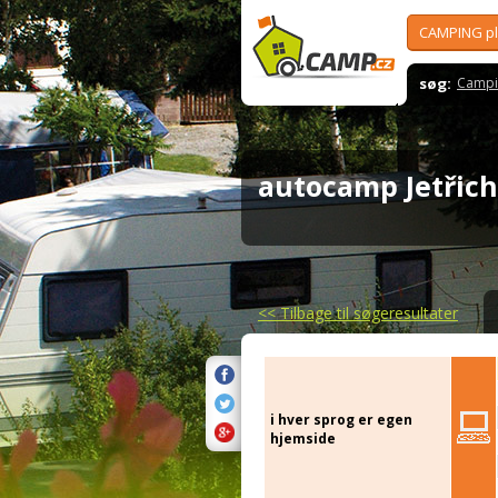
CAMPING p
søg:
Campi
autocamp Jetřic
<<
Tilbage til søgeresultater
i hver sprog er egen
hjemside