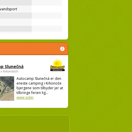
 vandsport
p Slunečná
 v Krkonoších
Autocamp Slunečná er den
eneste camping i Krkonoše
bjergene som tilbyder jer at
tilbringe ferien lig...
www sider