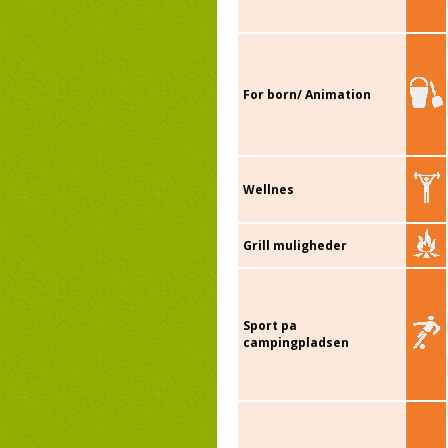
For born/ Animation
Wellnes
Grill muligheder
Sport pa
campingpladsen