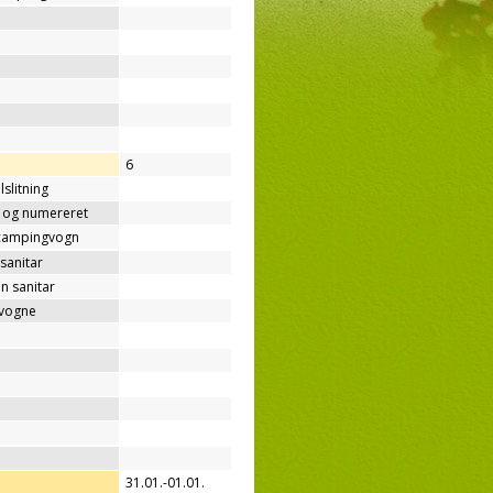
6
lslitning
t og numereret
/campingvogn
sanitar
n sanitar
gvogne
31.01.-01.01.