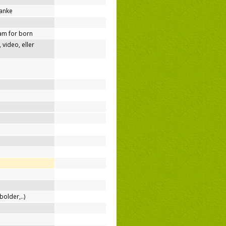
tanke
am for born
video, eller
bolder,..)