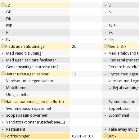
CZ
-
D
-
GB
-
NL
-
DK
-
I
-
ESP
-
RUS
-
F
-
SK
-
PL
-
HR
Plads uden tilslutninger
20
Med el.stik
-
Med vand tilslutning
-
Med affaldvand ti
-
Med egen sanitare faciliteter
-
Pladserafgranse
-
Gennemsnitlige storrelse i m2
-
Perkere hos telt
Hytter uden egen sanitar
12
-
Hytter med egen 
-
Varelser uden egen sanitar
-
varelser med ege
-
Mobilhomes
-
Udlej af campin
-
Udlej af telter
Natural-bademulighed (so,flod...)
-
Svommebassin
-
Svommebassin opvarmet
-
Soppebassin
-
Soppebassin opvarmet
-
Svommehal
-
Vandattraktioner (rutschebane,…)
-
Restaurant
-
Take away mulig
Forfriskninger
03.01.-01.01.
Butik