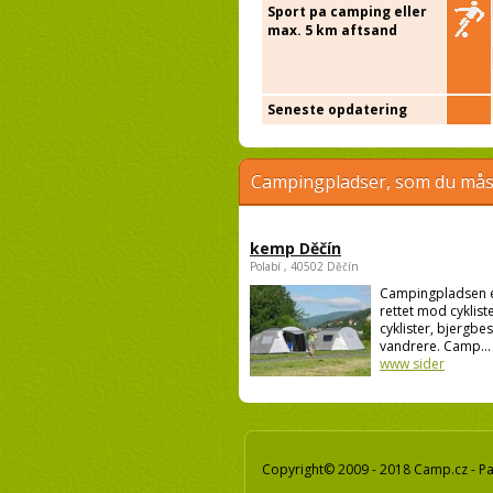
Sport pa camping eller
max. 5 km aftsand
Seneste opdatering
Campingpladser, som du måsk
kemp Děčín
Polabí , 40502 Děčín
Campingpladsen 
rettet mod cykliste
cyklister, bjergbe
vandrere. Camp...
www sider
Copyright© 2009 - 2018 Camp.cz - Pav