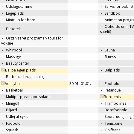
-
Udslagskumme
-
Servis for bobils
-
Legeplads
-
Sandbox
-
Miniclub for born
-
Animation progr
-
Opholdsrum ( TV, 
-
Diskotek
satelit)
-
Organiseret programer/ tours for
voksne
-
Whirpool
-
Sauna
-
Massage
-
fitness
-
Beauty center
Bal pa egen plads
-
Balplads
-
Barbecue bruge mulig
Volleyball
30.01.-01.01.
-
Fodbold
-
Basketball
-
Petanque
-
Multipurpose sportsplads
Bordtenis
-
Minigolf
-
Trampolines
-
Biljard
-
Bordfodbold
-
Udlej af cykler
-
Sport- udlejning (
-
Fodbold
-
Tenisbane
-
Squash
-
Golfbane