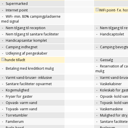
-
Supermarked
-
Internet point
WiFi point- f.e. h
-
WiFi- min. 80% campingpladserne
med signal
-
Nem tilgang til reception
-
Nem tilgang til r
-
Nem tilgang til sanitare faciliteter
-
Handicaptoilet
-
Handicapsanitar komplet
-
Camping indhegnet
-
Camping bevogte
-
Udlejning af pengeskaber
hunde tilladt
-
Gassalg
-
Reservation af c
-
Betaling med kreditkort mulig
mulig
-
Varmt vand-bruser- inklusive
-
Varmt vand-bruse
-
Sanitare faciliteter opvarmet
-
Vaskekabiner
-
Kogemulighed
-
Koleskab for gas
-
Fryser for gaster
-
Opvask- kold va
-
Opvask- varm vand
-
Tojvask- kold va
-
Tojvask- varm vand
-
Vaskemaskine
-
Torretumbler
-
Mulighed for str
-
Familierum
-
Sanitare facilitet
-
Pusle-bord
-
Puslerum