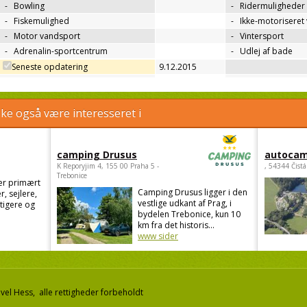
-
Bowling
-
Ridermuligheder
-
Fiskemulighed
-
Ikke-motoriseret
-
Motor vandsport
-
Vintersport
-
Adrenalin-sportcentrum
-
Udlej af bade
Seneste opdatering
9.12.2015
e også være interesseret i
camping Drusus
autocam
K Reporyjim 4, 155 00 Praha 5 -
, 54344 Čistá
Trebonice
er primært
Camping Drusus ligger i den
r, sejlere,
vestlige udkant af Prag, i
stigere og
bydelen Trebonice, kun 10
km fra det historis...
www sider
el Hess, alle rettigheder forbeholdt