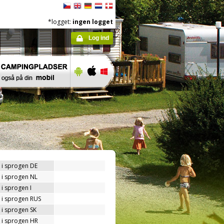
*logget:
ingen logget
Log ind
 i sprogen DE
 i sprogen NL
i sprogen I
 i sprogen RUS
 i sprogen SK
 i sprogen HR