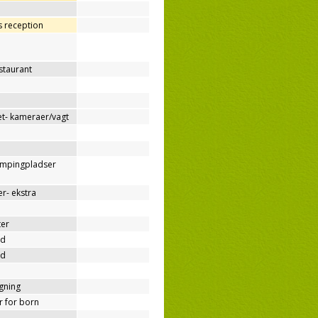
os reception
estaurant
t- kameraer/vagt
ampingpladser
r- ekstra
ter
nd
nd
ygning
er for born