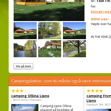
tel.:
+420 776 
fax:
Kontakt med
WWW sider
Højde over ha
IN THE YEAR 
Campingpladser, som du måske også være interessere
camping Olšina Lipno
camping Fry
, 38223 Černá v Pošumaví
Lipno
Frymburk 184, 3827
Camping Lipno Olšina
placeret på bredden af