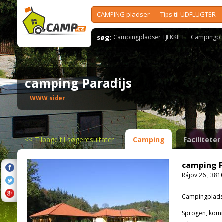
CAMPING pladser
Tips til UDFLUGTER
søg:
Campingpladser TJEKKIET
Campingpl
camping Paradijs
WWW sider
<<
Tilbage til søgeresultater
Camping
Faciliteter
camping P
Rájov 26 , 38
Campingplads
Sprogen, kom