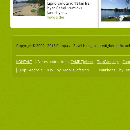
Lipno vandtank, 18 km fra
byen Český Krumlov i
landsbyen...
www sider
Copyright© 2009 - 2018 Camp.cz - Pavel Hess, alle rettigheder forbe
KONTAKT
Vores andre sider:
CAMP Tjekkiet
TopCamping
Cam
App:
Android
iOS
by
MobileSoft s.r.o
WinPhone
by
XP