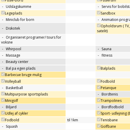
Pusle-bord
Puslerum
-
Udslagskumme
-
Servis for bobils
Legeplads
Sandbox
-
Miniclub for born
-
Animation progr
Opholdsrum ( TV, 
-
Diskotek
satelit)
-
Organiseret programer/ tours for
voksne
-
Whirpool
-
Sauna
-
Massage
-
fitness
-
Beauty center
-
Bal pa egen plads
Balplads
Barbecue bruge mulig
Volleyball
Fodbold
-
Basketball
Petanque
Multipurpose sportsplads
-
Bordtenis
Minigolf
Trampolines
-
Biljard
-
Bordfodbold
Udlej af cykler
Sport- udlejning (b
Fodbold
til 1km
Tenisbane
-
Squash
Golfbane