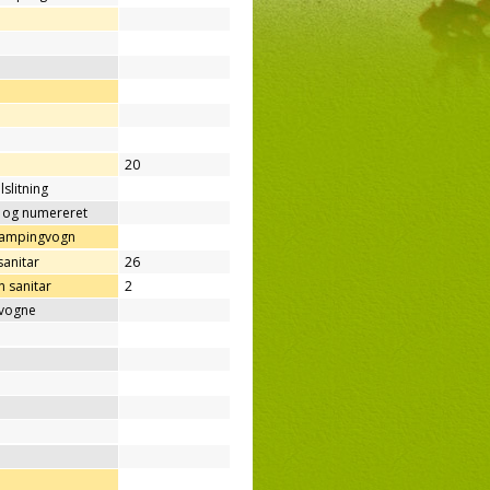
20
lslitning
t og numereret
/campingvogn
sanitar
26
 sanitar
2
gvogne