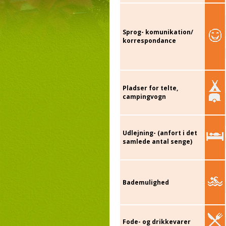
Sprog- komunikation/
korrespondance
Pladser for telte,
campingvogn
Udlejning- (anfort i det
samlede antal senge)
Bademulighed
Fode- og drikkevarer