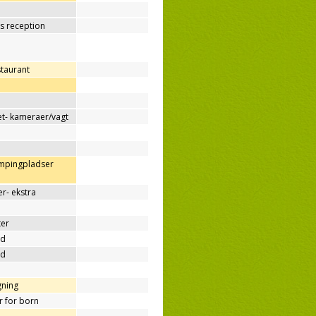
os reception
staurant
t- kameraer/vagt
ampingpladser
r- ekstra
ter
nd
nd
gning
er for born