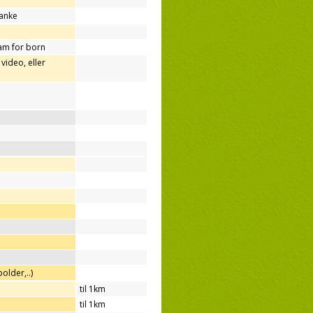
tanke
am for born
video, eller
older,..)
til 1km
til 1km