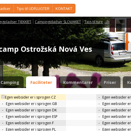
ladser
Tips til UDFLUGTER
KONTAKT
ngpladser TJEKKIET
Campingpladser SLOVAKIET
Tips til ture
camp Ostrožská Nová Ves
Camping
Faciliteter
Kommentarer
Priser
K
Egen websider er i sprogen CZ
-
Egen websider er
-
Egen websider er i sprogen GB
-
Egen websider er
-
Egen websider er i sprogen DK
-
Egen websider er 
-
Egen websider er i sprogen ESP
-
Egen websider er
-
Egen websider er i sprogen F
-
Egen websider er
-
Egen websider er i sprogen PL
-
Egen websider er