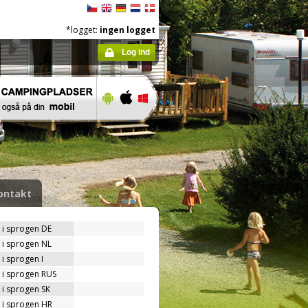
*logget:
ingen logget
Log ind
ontakt
 i sprogen DE
 i sprogen NL
i sprogen I
 i sprogen RUS
 i sprogen SK
 i sprogen HR