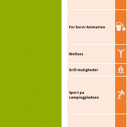
For born/ Animation
Wellnes
Grill muligheder
Sport pa
campingpladsen