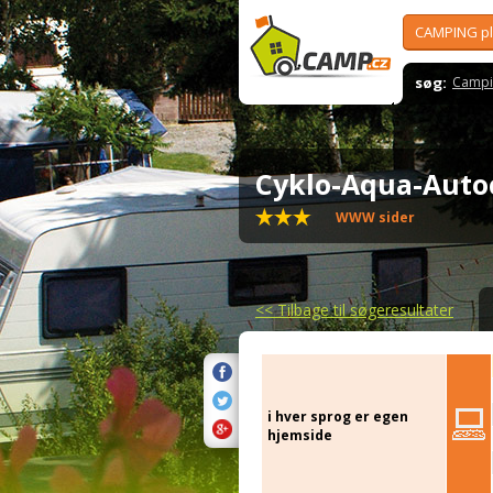
CAMPING p
søg:
Campi
Cyklo-Aqua-Auto
WWW sider
<<
Tilbage til søgeresultater
i hver sprog er egen
hjemside