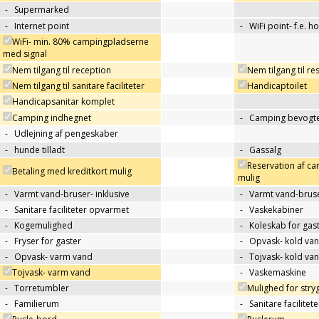
-
Supermarked
-
Internet point
-
WiFi point- f.e. h
WiFi- min. 80% campingpladserne
med signal
Nem tilgang til reception
Nem tilgang til re
Nem tilgang til sanitare faciliteter
Handicaptoilet
Handicapsanitar komplet
Camping indhegnet
-
Camping bevogte
-
Udlejning af pengeskaber
-
hunde tilladt
-
Gassalg
Reservation af c
Betaling med kreditkort mulig
mulig
-
Varmt vand-bruser- inklusive
-
Varmt vand-bruse
-
Sanitare faciliteter opvarmet
-
Vaskekabiner
-
Kogemulighed
-
Koleskab for gas
-
Fryser for gaster
-
Opvask- kold va
-
Opvask- varm vand
-
Tojvask- kold va
Tojvask- varm vand
-
Vaskemaskine
-
Torretumbler
Mulighed for stry
-
Familierum
-
Sanitare facilitet