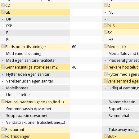
CZ
D
GB
-
NL
-
DK
-
I
-
ESP
RUS
-
F
SK
-
PL
-
HR
Plads uden tilslutninger
60
Med el.stik
-
Med vand tilslutning
-
Med affaldvand ti
-
Med egen sanitare faciliteter
-
Pladserafgranse
Gennemsnitlige storrelse i m2
40
Perkere hos telt
-
Hytter uden egen sanitar
Hytter med egen 
-
Varelser uden egen sanitar
varelser med egen
-
Mobilhomes
-
Udlej af campin
-
Udlej af telter
Natural-bademulighed (so,flod...)
-
Svommebassin
-
Svommebassin opvarmet
-
Soppebassin
-
Soppebassin opvarmet
-
Svommehal
-
Vandattraktioner (rutschebane,…)
Restaurant
-
Take away mulig
Forfriskninger
Butik