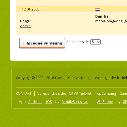
12.01.2005
Dimitri
Bruger
mooie omgeving, g
Admin
Antal per side:
Tilføj egne vurdering
Copyright© 2009 - 2018 Camp.cz - Pavel Hess, alle rettigheder forbe
KONTAKT
Vores andre sider:
CAMP Tjekkiet
TopCamping
Cam
App:
Android
iOS
by
MobileSoft s.r.o
WinPhone
by
XP