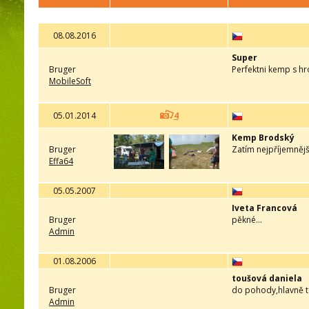
08.08.2016
Super
Bruger
Perfektni kemp s h
MobileSoft
05.01.2014
4
Kemp Brodský
Bruger
Zatím nejpříjemnější
Effa64
05.05.2007
Iveta Francová
Bruger
pěkné...
Admin
01.08.2006
toušová daniela
Bruger
do pohody,hlavně t
Admin