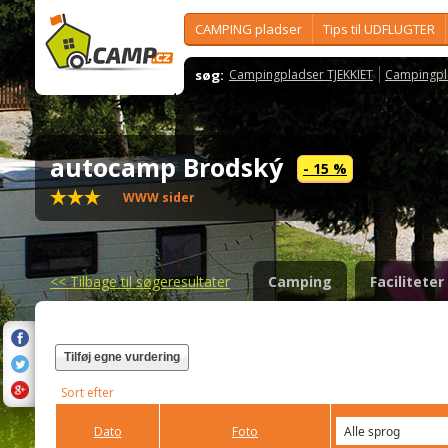
CAMPING pladser
Tips til UDFLUGTER
søg:
Campingpladser TJEKKIET
Campingpl
autocamp Brodský
- 15 %
WWW sider
<<
Tilbage til søgeresultater
Camping
Faciliteter
Tilføj egne vurdering
Sort efter
Dato
Foto