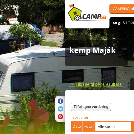
CAMPING p
søg:
Campi
kemp Maják
<<
Tilbage til søgeresultater
Tilføj egne vurdering
Sort efter
Dato
Foto