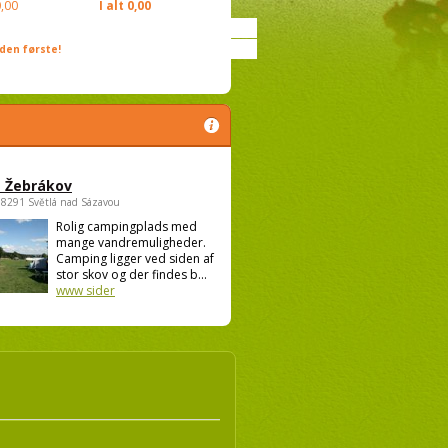
,00
I alt
0,00
den første!
 Žebrákov
58291 Světlá nad Sázavou
Rolig campingplads med
mange vandremuligheder.
Camping ligger ved siden af
stor skov og der findes b...
www sider