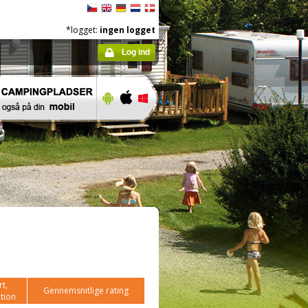
*logget:
ingen logget
Log ind
t,
Gennemsnitlige rating
tion