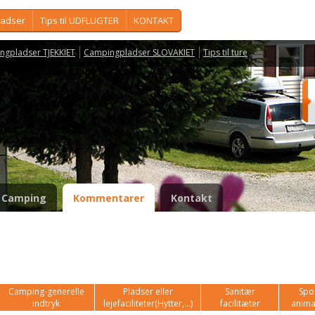
ladser
Tips til UDFLUGTER
KONTAKT
ngpladser TJEKKIET
Campingpladser SLOVAKIET
Tips til ture
Camping
Kommentarer
Kontakt
Camping-generelle
Pladser eller
Sanitær
Spor
indtryk
lejefaciliteter(Hytter,...)
facilitæter
anima