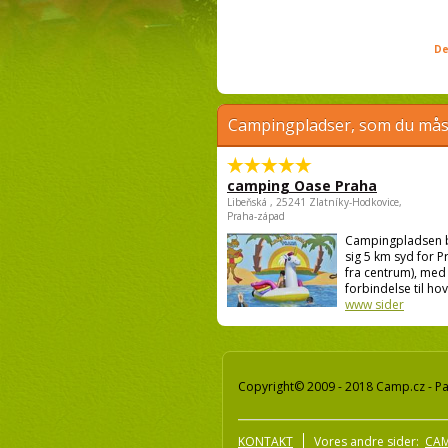
De
Campingpladser, som du måsk
camping Oase Praha
Libeňská , 25241 Zlatníky-Hodkovice,
Praha-západ
Campingpladsen 
sig 5 km syd for P
fra centrum), med
forbindelse til hov
www sider
Copyright© 2009 - 2018 Camp.cz - Pav
KONTAKT
Vores andre sider:
CAM