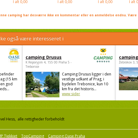
I alt
0,00
I alt
0,00
I alt
0,00
I alt
0
nne camping har desværre ikke en kommentar eller en anmeldelse endnu. Være 
e også være interesseret i
camping Drusus
camping
K Reporyjim 4, 155 00 Praha 5 -
Žebrákov 3, 
Trebonice
befinder
Camping Drusus ligger i den
rag (15 km
vestlige udkant af Prag, i
 en god
bydelen Trebonice, kun 10
eds...
km fra det historis...
www sider
el Hess, alle rettigheder forbeholdt
P Tjekkiet
TopCamping
Camping Oase Praha